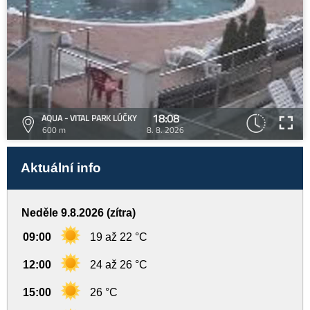
18:08
AQUA - VITAL PARK LÚČKY
600 m
8. 8. 2026
Aktuální info
Neděle 9.8.2026 (zítra)
09:00
19 až 22 °C
12:00
24 až 26 °C
15:00
26 °C