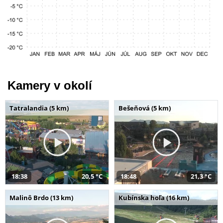
Kamery v okolí
Tatralandia (5 km)
Bešeňová (5 km)
18:38
20,5 °C
18:48
21,3 °C
Malinô Brdo (13 km)
Kubínska hoľa (16 km)