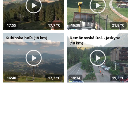
17:55
17,7 °C
16:38
21,8 °C
Kubínska hoľa (18 km)
Demänovská Dol. - Jaskyne
(18 km)
16:40
17,3 °C
18:34
19,2 °C