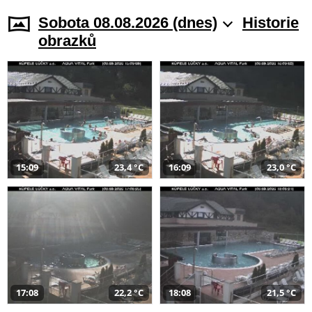
Sobota 08.08.2026 (dnes)
Historie
obrazků
15:09
23,4 °C
16:09
23,0 °C
17:08
22,2 °C
18:08
21,5 °C