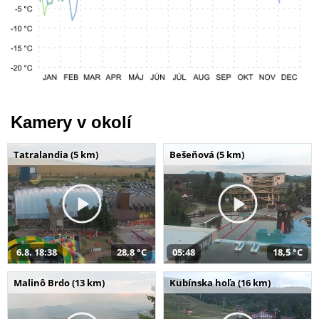
Kamery v okolí
Tatralandia (5 km)
Bešeňová (5 km)
6.8. 18:38
28,8 °C
05:48
18,5 °C
Malinô Brdo (13 km)
Kubínska hoľa (16 km)