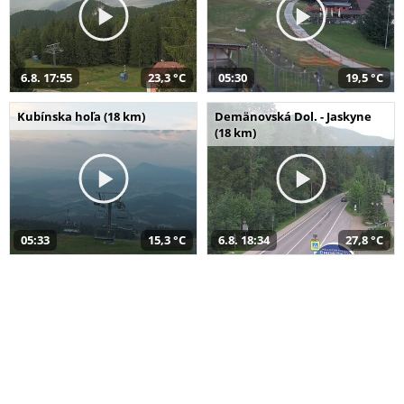
6.8. 17:55
23,3 °C
05:30
19,5 °C
Kubínska hoľa (18 km)
Demänovská Dol. - Jaskyne
(18 km)
05:33
15,3 °C
6.8. 18:34
27,8 °C