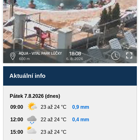
18:08
AQUA - VITAL PARK LÚČKY
600 m
6. 8. 2026
Aktuální info
Pátek 7.8.2026 (dnes)
09:00
23 až 24 °C
0,9 mm
12:00
22 až 24 °C
0,4 mm
15:00
23 až 24 °C