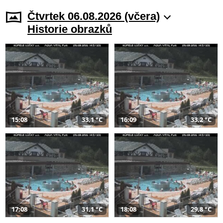
Čtvrtek 06.08.2026 (včera)
Historie obrazků
15:08
33,1 °C
16:09
33,2 °C
17:08
31,1 °C
18:08
29,8 °C