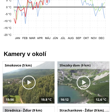
Kamery v okolí
Smokovce (5 km)
Sliezsky dom (6 km)
15:56
19,8 °C
16:12
12,6 °C
Strednica - Ždiar (9 km)
Strachankovo - Ždiar (9 km)