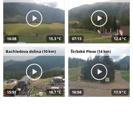
16:08
15,3 °C
07:13
12,4 °C
Bachledova dolina (10 km)
Štrbské Pleso (14 km)
15:51
18,7 °C
16:04
17,9 °C