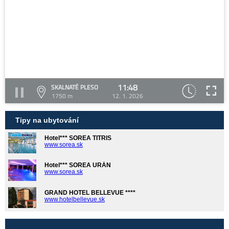
11:48
SKALNATÉ PLESO
1750 m
12. 1. 2026
Tipy na ubytování
Hotel*** SOREA TITRIS
www.sorea.sk
Hotel*** SOREA URÁN
www.sorea.sk
GRAND HOTEL BELLEVUE ****
www.hotelbellevue.sk