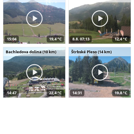
15:04
19,4 °C
8.8. 07:13
12,4 °C
Bachledova dolina (10 km)
Štrbské Pleso (14 km)
14:47
22,4 °C
14:31
19,8 °C