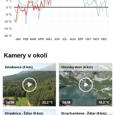
Kamery v okolí
Smokovce (5 km)
Sliezsky dom (6 km)
14:56
22,2 °C
14:38
18,2 °C
Strednica - Ždiar (9 km)
Strachankovo - Ždiar (9 km)