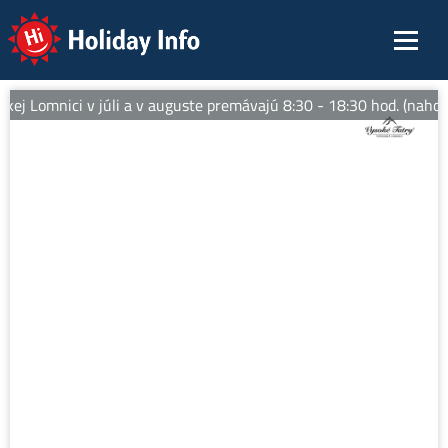
Holiday Info
ej Lomnici v júli a v auguste premávajú 8:30 - 18:30 hod. (nahor)