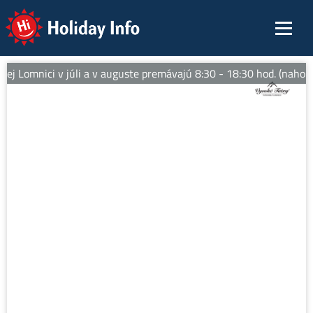
Holiday Info
j Lomnici v júli a v auguste premávajú 8:30 - 18:30 hod. (nahor)