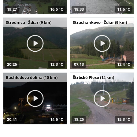
19:27
16,5 °C
18:33
11,6 °C
Strednica - Ždiar (9 km)
Strachankovo - Ždiar (9 km)
20:26
12,3 °C
07:13
12,4 °C
Bachledova dolina (10 km)
Štrbské Pleso (14 km)
20:41
14,6 °C
18:25
15,3 °C