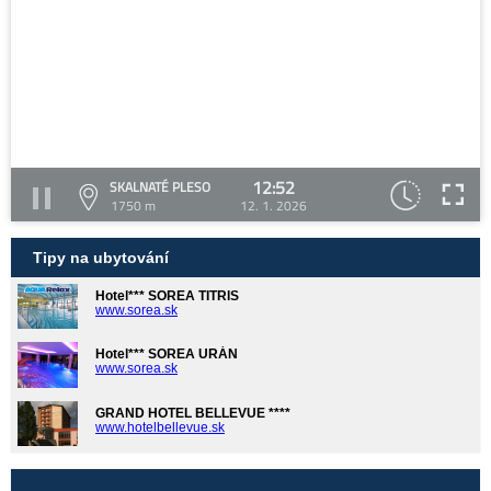
12:52
SKALNATÉ PLESO
1750 m
12. 1. 2026
Tipy na ubytování
Hotel*** SOREA TITRIS
www.sorea.sk
Hotel*** SOREA URÁN
www.sorea.sk
GRAND HOTEL BELLEVUE ****
www.hotelbellevue.sk