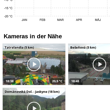
Kameras in der Nähe
Tatralandia (5 km)
Bešeňová (5 km)
18:38
20,5 °C
18:48
Demänovská Dol. - Jaskyne (18 km)