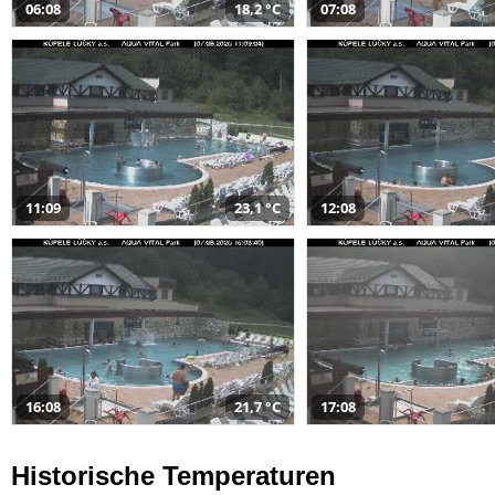
06:08
18,2 °C
07:08
11:09
23,1 °C
12:08
16:08
21,7 °C
17:08
Historische Temperaturen