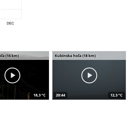
ľa (16 km)
Kubínska hoľa (18 km)
18,3 °C
20:44
12,3 °C