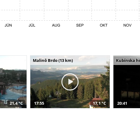
Malinô Brdo (13 km)
Kubínska ho
21,4 °C
17:55
17,1 °C
20:41