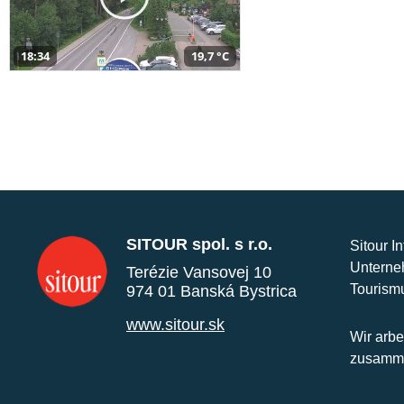
18:34
19,7 °C
SITOUR spol. s r.o.
Sitour I
Unterne
Terézie Vansovej 10
Tourism
974 01 Banská Bystrica
www.sitour.sk
Wir arbe
zusamme