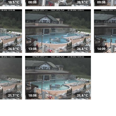
19,5 °C
08:08
20,9 °C
09:08
24,0 °C
13:08
24,4 °C
14:09
21,7 °C
18:08
21,4 °C