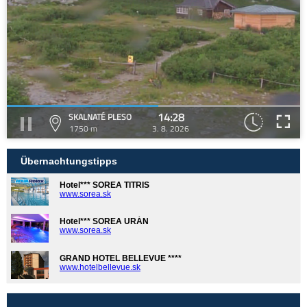
14:28
SKALNATÉ PLESO
1750 m
3. 8. 2026
Übernachtungstipps
Hotel*** SOREA TITRIS
www.sorea.sk
Hotel*** SOREA URÁN
www.sorea.sk
GRAND HOTEL BELLEVUE ****
www.hotelbellevue.sk