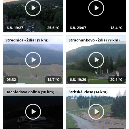
6.8. 19:27
25,6 °C
6.8. 23:07
18,4 °C
Strednica - Ždiar (9 km)
Strachankovo - Ždiar (9 km)
05:32
14,7 °C
6.8. 19:29
20,1 °C
Bachledova dolina (10 km)
Štrbské Pleso (14 km)