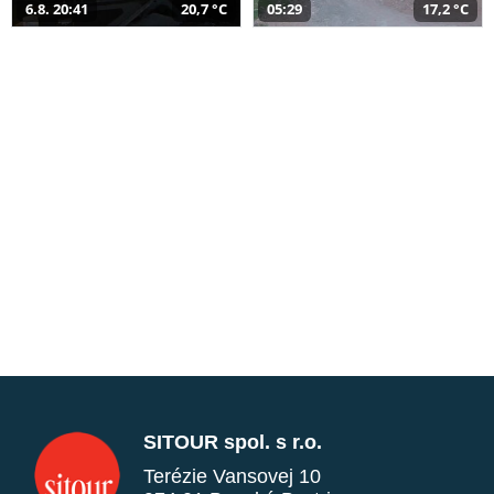
6.8. 20:41
20,7 °C
05:29
17,2 °C
SITOUR spol. s r.o.
Terézie Vansovej 10