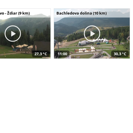
o - Ždiar (9 km)
Bachledova dolina (10 km)
27,3 °C
11:00
30,3 °C