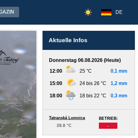
GAZIN
DE
Aktuelle Infos
Donnerstag 06.08.2026 (Heute)
12:00
25 °C
0,1 mm
15:00
24 bis 26 °C
1,2 mm
18:00
18 bis 22 °C
0,3 mm
Tatranská Lomnica
BETRIEB:
28.8 °C
-