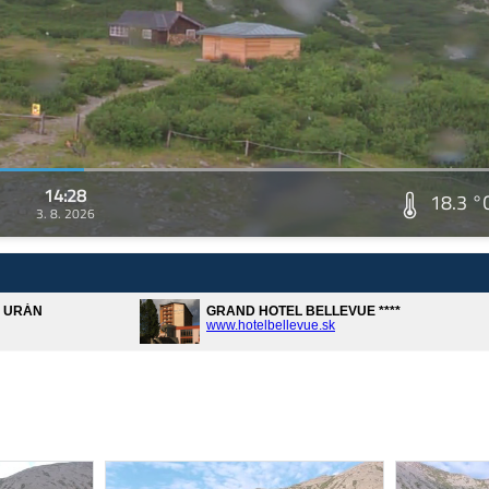
14:28
18.3 °
3. 8. 2026
A URÁN
GRAND HOTEL BELLEVUE ****
www.hotelbellevue.sk