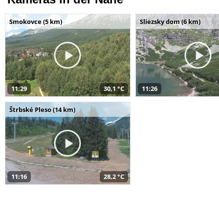
Smokovce (5 km)
Sliezsky dom (6 km)
11:29
30,1 °C
11:26
Štrbské Pleso (14 km)
11:16
28,2 °C