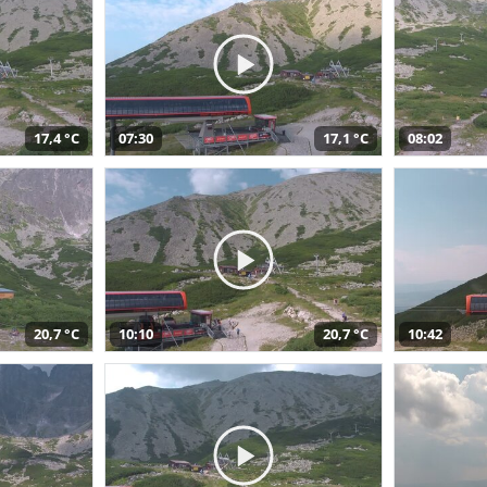
17,4 °C
07:30
17,1 °C
08:02
20,7 °C
10:10
20,7 °C
10:42