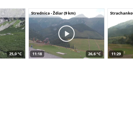
Strednica - Ždiar (9 km)
Strachankov
25,0 °C
11:18
26,6 °C
11:29