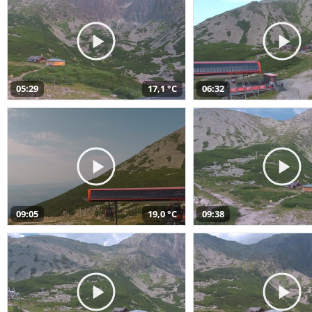
05:29
17,1 °C
06:32
09:05
19,0 °C
09:38