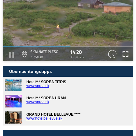
14:28
SKALNATÉ PLESO
1750 m
3. 8. 2026
Übernachtungstipps
Hotel*** SOREA TITRIS
www.sorea.sk
Hotel*** SOREA URÁN
www.sorea.sk
GRAND HOTEL BELLEVUE ****
www.hotelbellevue.sk