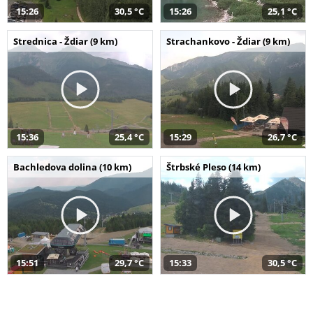
15:26
30,5 °C
15:26
25,1 °C
Strednica - Ždiar (9 km)
Strachankovo - Ždiar (9 km)
15:36
25,4 °C
15:29
26,7 °C
Bachledova dolina (10 km)
Štrbské Pleso (14 km)
15:51
29,7 °C
15:33
30,5 °C