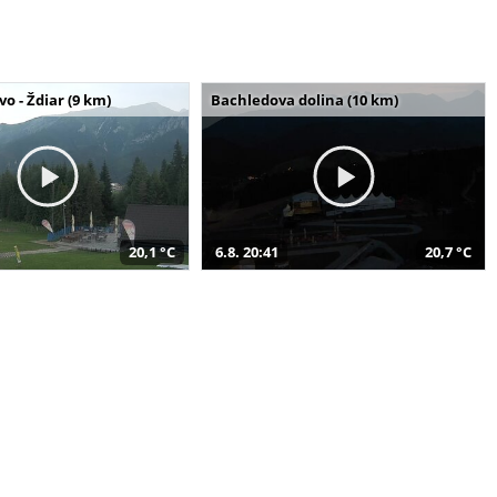
o - Ždiar (9 km)
Bachledova dolina (10 km)
20,1 °C
6.8. 20:41
20,7 °C