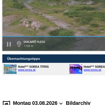
SKALNATÉ PLESO
1750 m
Übernachtungstipps
Hotel*** SOREA TITRIS
Hotel*** SORE
www.sorea.sk
www.sorea.sk
Montag 03.08.2026
Bildarchiv