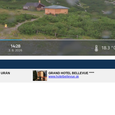
14:28
18.3 °
3. 8. 2026
A URÁN
GRAND HOTEL BELLEVUE ****
www.hotelbellevue.sk