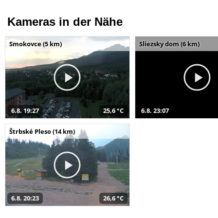
Kameras in der Nähe
Smokovce (5 km)
Sliezsky dom (6 km)
6.8. 19:27
25,6 °C
6.8. 23:07
Štrbské Pleso (14 km)
6.8. 20:23
26,6 °C