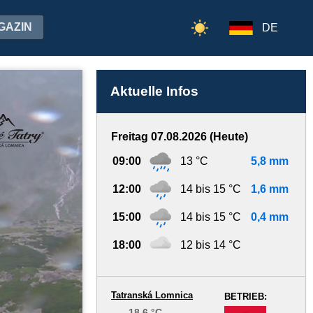
GAZIN
DE
Aktuelle Infos
Freitag 07.08.2026 (Heute)
09:00
13 °C
5,8 mm
12:00
14 bis 15 °C
1,6 mm
15:00
14 bis 15 °C
0,4 mm
18:00
12 bis 14 °C
Tatranská Lomnica
BETRIEB:
18.6 °C
-