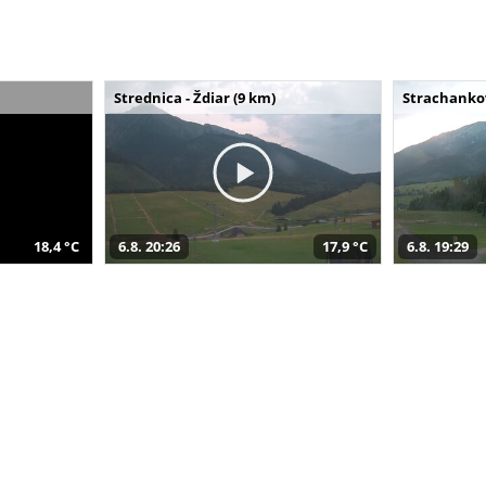
Strednica - Ždiar (9 km)
Strachankov
18,4 °C
6.8. 20:26
17,9 °C
6.8. 19:29