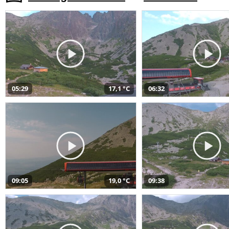
05:29
17,1 °C
06:32
09:05
19,0 °C
09:38