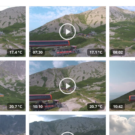
17,4 °C
07:30
17,1 °C
08:02
20,7 °C
10:10
20,7 °C
10:42