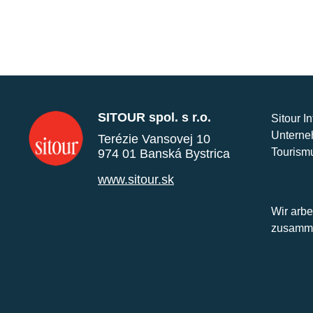
SITOUR spol. s r.o.
Sitour I
Unterne
Terézie Vansovej 10
Tourism
974 01 Banská Bystrica
www.sitour.sk
Wir arbe
zusamme