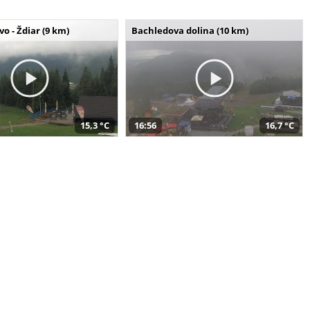
o - Ždiar (9 km)
Bachledova dolina (10 km)
15,3 °C
16:56
16,7 °C