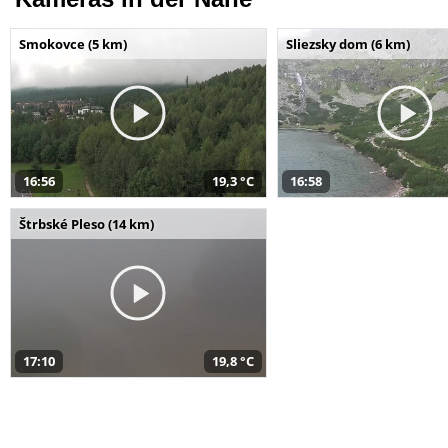
Smokovce (5 km)
Sliezsky dom (6 km)
16:56
19,3 °C
16:58
Štrbské Pleso (14 km)
17:10
19,8 °C