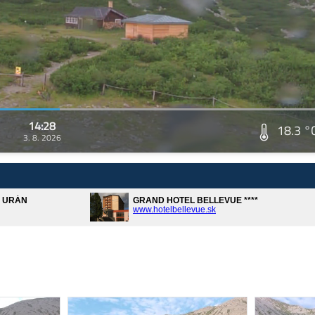
14:28
18.3 °
3. 8. 2026
A URÁN
GRAND HOTEL BELLEVUE ****
www.hotelbellevue.sk