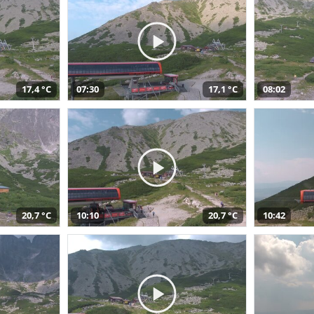
17,4 °C
07:30
17,1 °C
08:02
20,7 °C
10:10
20,7 °C
10:42