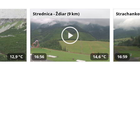
Strednica - Ždiar (9 km)
Strachankov
12,9 °C
16:56
14,6 °C
16:59