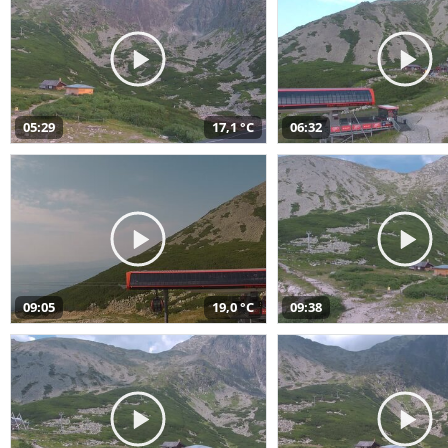
05:29
17,1 °C
06:32
09:05
19,0 °C
09:38