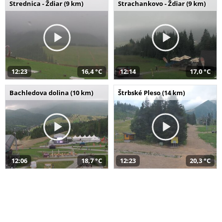
Strednica - Ždiar (9 km)
Strachankovo - Ždiar (9 km)
12:23
16,4 °C
12:14
17,0 °C
Bachledova dolina (10 km)
Štrbské Pleso (14 km)
12:06
18,7 °C
12:23
20,3 °C