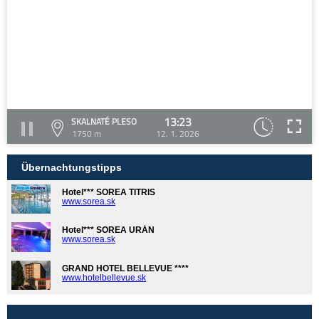
13:23
SKALNATÉ PLESO
1750 m
12. 1. 2026
Übernachtungstipps
Hotel*** SOREA TITRIS
www.sorea.sk
Hotel*** SOREA URÁN
www.sorea.sk
GRAND HOTEL BELLEVUE ****
www.hotelbellevue.sk