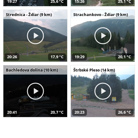
19:27
25,6 °C
15:26
25,1 °C
Strednica - Ždiar (9 km)
Strachankovo - Ždiar (9 km)
20:26
17,9 °C
19:29
20,1 °C
Bachledova dolina (10 km)
Štrbské Pleso (14 km)
20:41
20,7 °C
20:23
26,6 °C