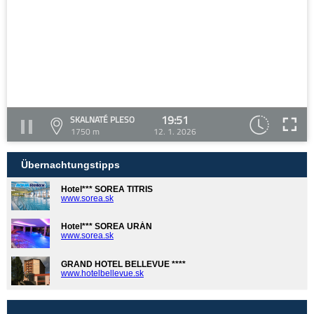
19:51
SKALNATÉ PLESO
1750 m
12. 1. 2026
Übernachtungstipps
Hotel*** SOREA TITRIS
www.sorea.sk
Hotel*** SOREA URÁN
www.sorea.sk
GRAND HOTEL BELLEVUE ****
www.hotelbellevue.sk