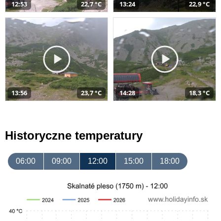
12:53
22,7 °C
13:24
22,9 °C
13:56
23,7 °C
14:28
18,3 °C
Historyczne temperatury
06:00
09:00
12:00
15:00
18:00