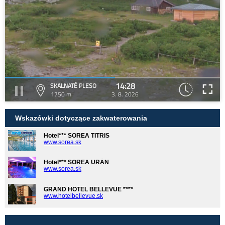
14:28
SKALNATÉ PLESO
1750 m
3. 8. 2026
Wskazówki dotyczące zakwaterowania
Hotel*** SOREA TITRIS
www.sorea.sk
Hotel*** SOREA URÁN
www.sorea.sk
GRAND HOTEL BELLEVUE ****
www.hotelbellevue.sk