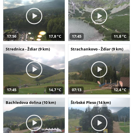
17:56
17,8 °C
17:45
11,8 °C
Strednica - Ždiar (9 km)
Strachankovo - Ždiar (9 km)
17:45
14,7 °C
07:13
12,4 °C
Bachledova dolina (10 km)
Štrbské Pleso (14 km)