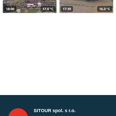
18:00
17,6 °C
17:39
16,0 °C
SITOUR spol. s r.o.