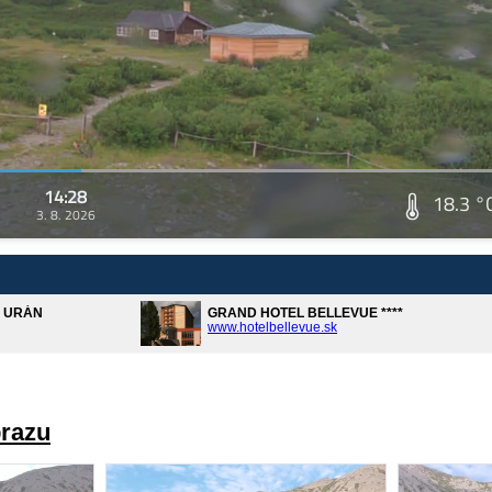
14:28
18.3 °
3. 8. 2026
A URÁN
GRAND HOTEL BELLEVUE ****
www.hotelbellevue.sk
brazu