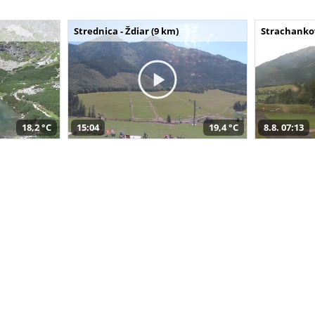
Strednica - Ždiar (9 km)
Strachankov
18,2 °C
15:04
19,4 °C
8.8. 07:13