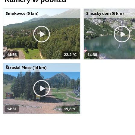
Smokovce (5 km)
Sliezsky dom (6 km)
14:56
22,2 °C
14:38
Štrbské Pleso (14 km)
14:31
19,8 °C