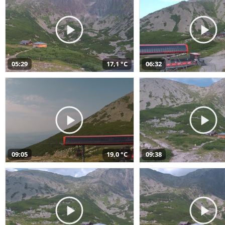
05:29
17,1 °C
06:32
09:05
19,0 °C
09:38