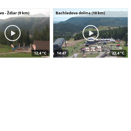
o - Ždiar (9 km)
Bachledova dolina (10 km)
12,4 °C
14:47
22,4 °C