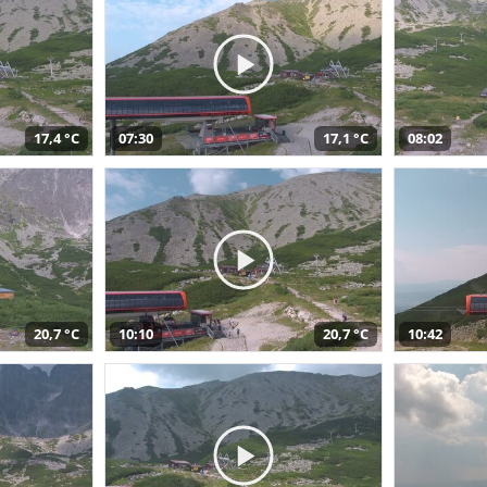
17,4 °C
07:30
17,1 °C
08:02
20,7 °C
10:10
20,7 °C
10:42