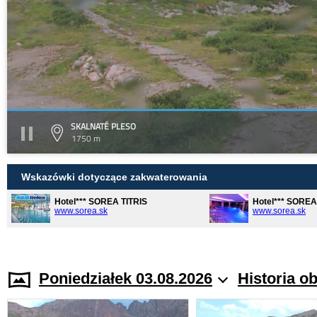
SKALNATÉ PLESO
1750 m
Wskazówki dotyczące zakwaterowania
Hotel*** SOREA TITRIS
Hotel*** SORE
www.sorea.sk
www.sorea.sk
Poniedziałek 03.08.2026
Historia o