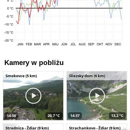
Kamery w pobliżu
Smokovce (5 km)
Sliezsky dom (6 km)
14:56
20,7 °C
14:37
13,2 °C
Strednica - Ždiar (9 km)
Strachankovo - Ždiar (9 km)