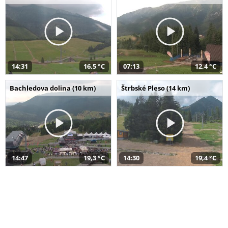
14:31
16,5 °C
07:13
12,4 °C
Bachledova dolina (10 km)
Štrbské Pleso (14 km)
14:47
19,3 °C
14:30
19,4 °C