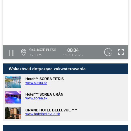
08:34
SKALNATÉ PLESO
1750 m
11. 10. 2025
Wskazówki dotyczące zakwaterowania
Hotel*** SOREA TITRIS
www.sorea.sk
Hotel*** SOREA URÁN
www.sorea.sk
GRAND HOTEL BELLEVUE ****
www.hotelbellevue.sk