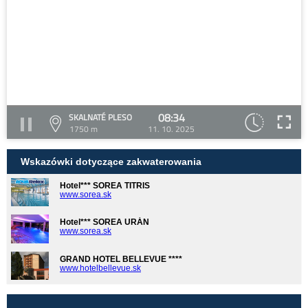
08:34
SKALNATÉ PLESO
1750 m
11. 10. 2025
Wskazówki dotyczące zakwaterowania
Hotel*** SOREA TITRIS
www.sorea.sk
Hotel*** SOREA URÁN
www.sorea.sk
GRAND HOTEL BELLEVUE ****
www.hotelbellevue.sk