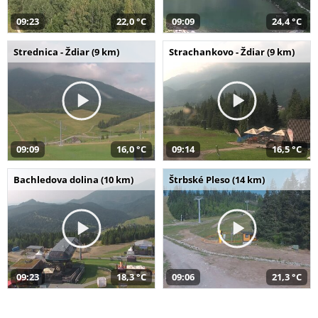
09:23
22,0 °C
09:09
24,4 °C
Strednica - Ždiar (9 km)
Strachankovo - Ždiar (9 km)
09:09
16,0 °C
09:14
16,5 °C
Bachledova dolina (10 km)
Štrbské Pleso (14 km)
09:23
18,3 °C
09:06
21,3 °C