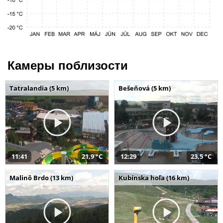
Камеры поблизости
Tatralandia (5 km)
Bešeňová (5 km)
11:41
21,9 °C
12:29
23,5 °C
Malinô Brdo (13 km)
Kubínska hoľa (16 km)