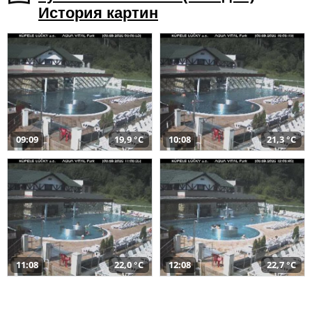
История картин
09:09
19,9 °C
10:08
21,3 °C
11:08
22,0 °C
12:08
22,7 °C