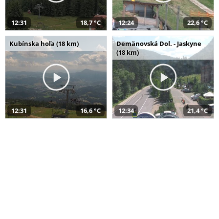
12:31
18,7 °C
12:24
22,6 °C
Kubínska hoľa (18 km)
Demänovská Dol. - Jaskyne
(18 km)
12:31
16,6 °C
12:34
21,4 °C