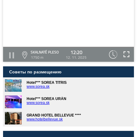
12:20
SKALNATÉ PLESO
1750 m
12. 11. 2025
Советы по размещению
Hotel*** SOREA TITRIS
www.sorea.sk
Hotel*** SOREA URÁN
www.sorea.sk
GRAND HOTEL BELLEVUE ****
www.hotelbellevue.sk