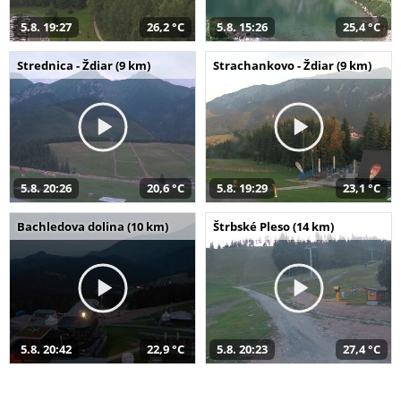
5.8. 19:27
26,2 °C
5.8. 15:26
25,4 °C
Strednica - Ždiar (9 km)
Strachankovo - Ždiar (9 km)
5.8. 20:26
20,6 °C
5.8. 19:29
23,1 °C
Bachledova dolina (10 km)
Štrbské Pleso (14 km)
5.8. 20:42
22,9 °C
5.8. 20:23
27,4 °C