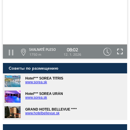
08:02
SKALNATÉ PLESO
1750 m
12. 1. 2026
Советы по размещению
Hotel*** SOREA TITRIS
www.sorea.sk
Hotel*** SOREA URÁN
www.sorea.sk
GRAND HOTEL BELLEVUE ****
www.hotelbellevue.sk