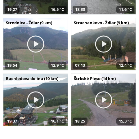
19:27
16,5 °C
18:33
11,6 °C
Strednica - Ždiar (9 km)
Strachankovo - Ždiar (9 km)
19:54
12,9 °C
07:13
12,4 °C
Bachledova dolina (10 km)
Štrbské Pleso (14 km)
19:37
16,1 °C
18:25
15,3 °C