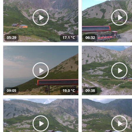
05:29
17,1 °C
06:32
09:05
19,0 °C
09:38