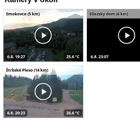
Smokovce (5 km)
Sliezsky dom (6 km)
6.8. 19:27
25,6 °C
6.8. 23:07
Štrbské Pleso (14 km)
6.8. 20:23
26,6 °C