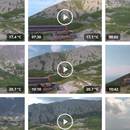
17,4 °C
07:30
17,1 °C
08:02
20,7 °C
10:10
20,7 °C
10:42