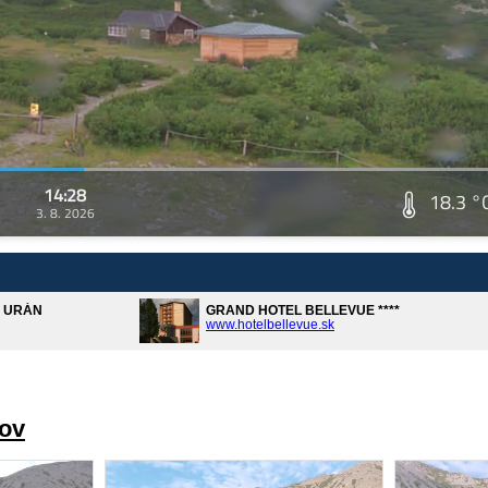
14:28
18.3 °
3. 8. 2026
A URÁN
GRAND HOTEL BELLEVUE ****
www.hotelbellevue.sk
rov