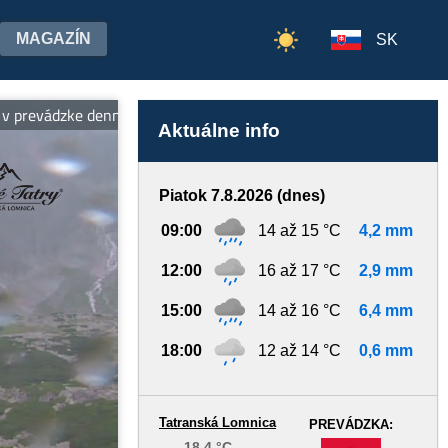
MAGAZÍN
SK
vádzke denne od 7:00 do 19:00 hod.
Aktuálne info
Piatok 7.8.2026 (dnes)
09:00
14 až 15 °C
4,2 mm
12:00
16 až 17 °C
2,9 mm
15:00
14 až 16 °C
6,4 mm
18:00
12 až 14 °C
0,6 mm
Tatranská Lomnica
PREVÁDZKA:
18,4 °C
-