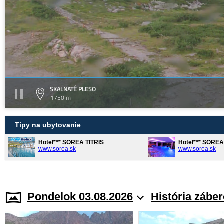
SKALNATÉ PLESO
1750 m
Tipy na ubytovanie
Hotel*** SOREA TITRIS
Hotel*** SORE
www.sorea.sk
www.sorea.sk
Pondelok 03.08.2026
História zábe