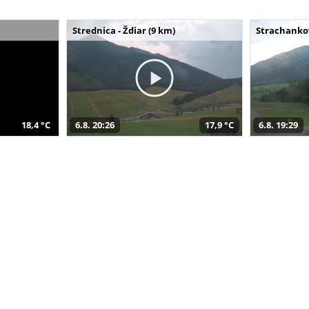
Strednica - Ždiar (9 km)
Strachankov
18,4 °C
6.8. 20:26
17,9 °C
6.8. 19:29