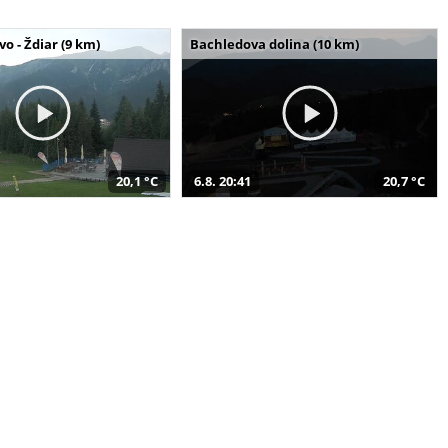
o - Ždiar (9 km)
Bachledova dolina (10 km)
20,1 °C
6.8. 20:41
20,7 °C