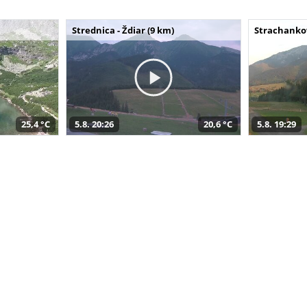
Strednica - Ždiar (9 km)
Strachankov
25,4 °C
5.8. 20:26
20,6 °C
5.8. 19:29