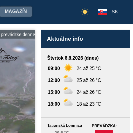
MAGAZÍN
SK
dzke denne od 7:00 do 19:00 hod.
Aktuálne info
Štvrtok 6.8.2026 (dnes)
09:00
24 až 25 °C
12:00
25 až 26 °C
15:00
24 až 26 °C
18:00
18 až 23 °C
Tatranská Lomnica
PREVÁDZKA:
20,5 °C
-