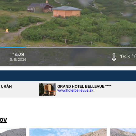
14:28
18.3 °
3. 8. 2026
A URÁN
GRAND HOTEL BELLEVUE ****
www.hotelbellevue.sk
rov