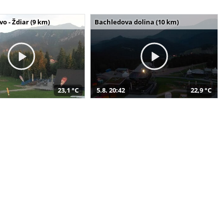
o - Ždiar (9 km)
Bachledova dolina (10 km)
23,1 °C
5.8. 20:42
22,9 °C