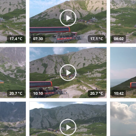
17,4 °C
07:30
17,1 °C
08:02
20,7 °C
10:10
20,7 °C
10:42