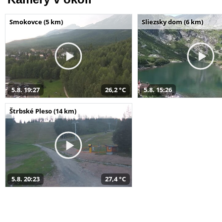
Smokovce (5 km)
Sliezsky dom (6 km)
5.8. 19:27
26,2 °C
5.8. 15:26
Štrbské Pleso (14 km)
5.8. 20:23
27,4 °C