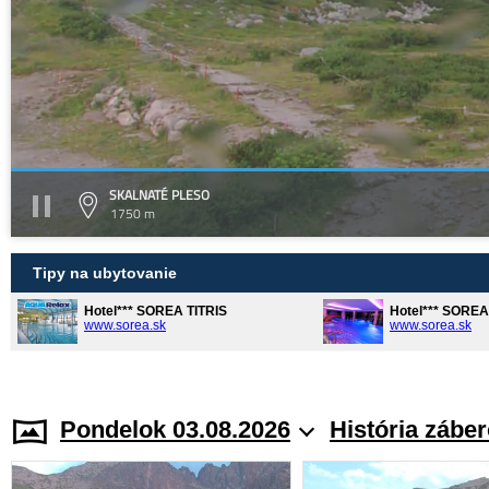
SKALNATÉ PLESO
1750 m
Tipy na ubytovanie
Hotel*** SOREA TITRIS
Hotel*** SORE
www.sorea.sk
www.sorea.sk
Pondelok 03.08.2026
História zábe