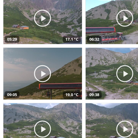
05:29
17,1 °C
06:32
09:05
19,0 °C
09:38