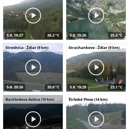
5.8. 19:27
26,2 °C
5.8. 15:26
25,4 °C
Strednica - Ždiar (9 km)
Strachankovo - Ždiar (9 km)
5.8. 20:26
20,6 °C
5.8. 19:29
23,1 °C
Bachledova dolina (10 km)
Štrbské Pleso (14 km)