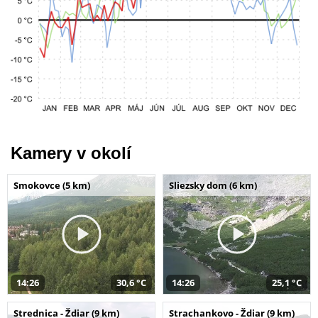
Kamery v okolí
Smokovce (5 km)
Sliezsky dom (6 km)
14:26
30,6 °C
14:26
25,1 °C
Strednica - Ždiar (9 km)
Strachankovo - Ždiar (9 km)