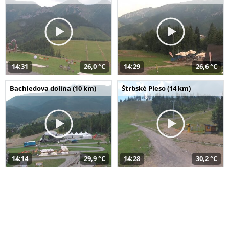
14:31
26,0 °C
14:29
26,6 °C
Bachledova dolina (10 km)
Štrbské Pleso (14 km)
14:14
29,9 °C
14:28
30,2 °C