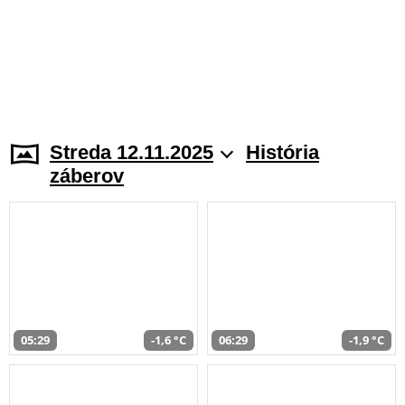
Streda 12.11.2025
História
záberov
05:29
-1,6 °C
06:29
-1,9 °C