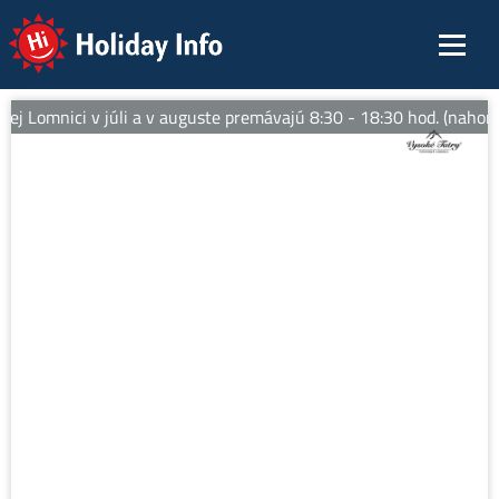
Holiday Info
j Lomnici v júli a v auguste premávajú 8:30 - 18:30 hod. (nahor)