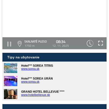
08:34
SKALNATÉ PLESO
1750 m
12. 11. 2025
Tipy na ubytovanie
Hotel*** SOREA TITRIS
www.sorea.sk
Hotel*** SOREA URÁN
www.sorea.sk
GRAND HOTEL BELLEVUE ****
www.hotelbellevue.sk