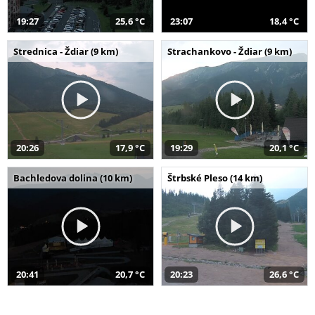
19:27
25,6 °C
23:07
18,4 °C
Strednica - Ždiar (9 km)
Strachankovo - Ždiar (9 km)
20:26
17,9 °C
19:29
20,1 °C
Bachledova dolina (10 km)
Štrbské Pleso (14 km)
20:41
20,7 °C
20:23
26,6 °C