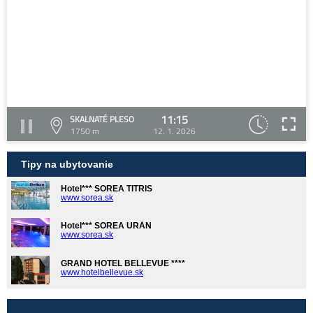
11:15
SKALNATÉ PLESO
1750 m
12. 1. 2026
Tipy na ubytovanie
Hotel*** SOREA TITRIS
www.sorea.sk
Hotel*** SOREA URÁN
www.sorea.sk
GRAND HOTEL BELLEVUE ****
www.hotelbellevue.sk