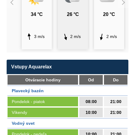
34 °C
26 °C
20 °C
3 m/s
2 m/s
2 m/s
Vstupy Aquarelax
Otváracie hodiny
Od
Do
Plavecký bazén
Pondelok - piatok
08:00
21:00
Víkendy
10:00
21:00
Vodný svet
Pondelok - nedeľa
10:00
21:00