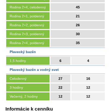
Rodina 2+4, celodenný
45
Rodina 2+1, poldenný
21
Rodina 2+2, poldenný
26
Rodina 2+3, poldenný
30
Rodina 2+4, poldenný
35
Plavecký bazén
1,5 hodiny
6
4
Plavecký bazén a vodný svet
Celodenný
27
16
3 hodiny
22
12
Večerný, 2 hodiny
12
12
Informácie k cenníku