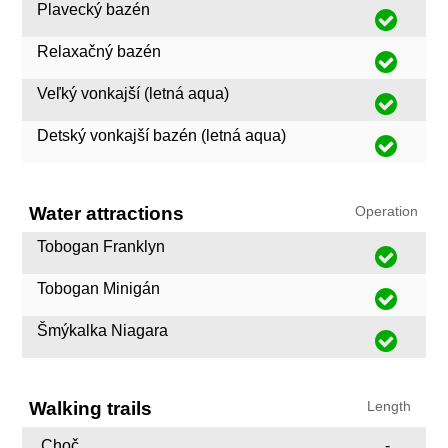
Plavecký bazén
Relaxačný bazén
Veľký vonkajší (letná aqua)
Detský vonkajší bazén (letná aqua)
Water attractions
Operation
Tobogan Franklyn
Tobogan Minigán
Šmýkalka Niagara
Walking trails
Length
Choč
-