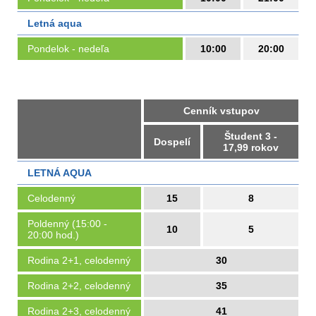
Letná aqua
Pondelok - nedeľa
10:00
20:00
Cenník vstupov
Študent 3 -
Dospelí
17,99 rokov
LETNÁ AQUA
Celodenný
15
8
Poldenný (15:00 -
10
5
20:00 hod.)
Rodina 2+1, celodenný
30
Rodina 2+2, celodenný
35
Rodina 2+3, celodenný
41