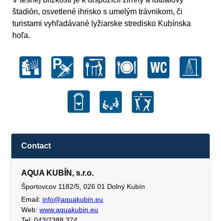
štadión, osvetlené ihrisko s umelým trávnikom, či
turistami vyhľadávané lyžiarske stredisko Kubínska
hoľa.
Contact
AQUA KUBÍN, s.r.o.
Športovcov 1182/5, 026 01 Dolný Kubín
Email:
info@aquakubin.eu
Web:
www.aquakubin.eu
Tel: 043/2388 374