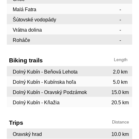
Malá Fatra
-
Šútovské vodopády
-
Vrátna dolina
-
Roháče
-
Biking trails
Length
Dolný Kubín - Beňová Lehota
2.0 km
Dolný Kubín - Kubínska hoľa
5.0 km
Dolný Kubín - Oravský Podzámok
15.0 km
Dolný Kubín - Kňažia
20.5 km
Trips
Distance
Oravský hrad
10.0 km