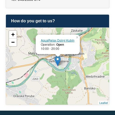
How do you get to us?
+
×
AquaRelax Dolný Kubín
−
Operation:
Open
10:00 - 20:00
Leaflet