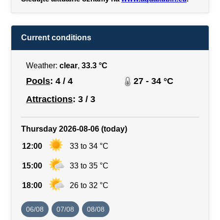
Current conditions
Weather:
clear
,
33.3 °C
Pools
: 4 / 4
27 - 34 °C
Attractions
: 3 / 3
Thursday 2026-08-06 (today)
12:00
33 to 34 °C
15:00
33 to 35 °C
18:00
26 to 32 °C
06/08
07/08
08/08