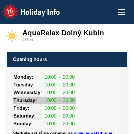
Holiday Info
AquaRelax Dolný Kubín
468 m
Opening hours
Monday:
10:00
-
20:00
Tuesday:
10:00
-
20:00
Wednesday:
10:00
-
20:00
Thursday:
10:00
-
20:00
Friday:
10:00
-
20:00
Saturday:
10:00
-
20:00
Sunday:
10:00
-
20:00
Sledujte aktuálne oznamy na
www.aquakubin.eu
.