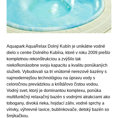
Aquapark AquaRelax Dolný Kubín je unikátne vodné
dielo v centre Dolného Kubína, ktoré v roku 2009 prešlo
kompletnou rekonštrukciou a zvýšilo tak
niekoľkonásobne svoju kapacitu a kvalitu ponúkaných
služieb. Vybudovali sa tri vnútorné nerezové bazény s
najmodernejšou technológiou na úpravu vody s
celoročnou prevádzkou a krištáľovo čistou vodou.
Vodný svet, ktorý je dominantou komplexu, ponúka
multifunkčný relaxačný bazén s vodnými atrakciami ako
tobogany, divoká rieka, hojdací záliv, vodné sprchy a
vírivky, výhrevné lavice, bublinkovače, detský bazén so
šmýkačkou.