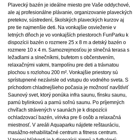
Plavecký bazén je ideálne miesto pre Vaše oddychové,
ale aj profesionálne plávanie, organizovanie plaveckých
pretekov, sústredení, školských plaveckých kurzov aj
pre tie najmenšie deti. Na vonkajšie osvieženie v
letných dňoch je vo vonkajších priestoroch FunParku k
dispozícii bazén o rozmere 25 x 8 m a detský bazén o
rozmere 10 x 4 m. Samozrejmosťou je slnečná terasa s
ležadlami a slnečníkmi, bufetom s občerstvením,
relaxačnými vakmi, trampolínu pre deti a trávnatou
plochou s rozlohou 200 m². Vonkajšie priestory sú
sprístupnené nezávisle od vstupu do vodného sveta. S
príchodom chladnejšieho počasia je možnosť navštíviť
Saunový svet, ktorý ponúka infra saunu, fínsku saunu,
parnú bylinkovú a parnú soľnú saunu. Po príjemných
chvíľach strávených v saunách je k dispozícii
ochladzovací bazén, vírivka pre 6 osôb a relaxačná
miestnosť. V areáli Aquaparku nájdete reštauráciu,
masážno-rehabilitačné centrum a fitness centrum.
V tesnej blízkosti je k dispozícii zimný a futbalový