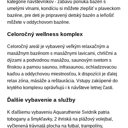
kategórie návštevníkov - zábavu ponúka bazén s
umelými vlnami, kondíciu si môžete zlepšiť v plaveckom
bazéne, pre deti je pripravený detský bazén a leňošiť
môžete v oddychovom bazéne.
Celoročný wellness komplex
Celoročný areál je vybavený veľkým relaxačným a
masážnym bazénom s masážnymi lavicami, chrličmi a
dýzami a podvodnou masážou, saunovým svetom s
fínskou a parnou saunou, infrasaunou, ochladzovacou
kaďou a oddychovou miestnosťou, k dispozícii je ďalej
relax zóna, másáže a reštaurácia. Vstupy zakúpené do
krytého komplexu oprávňujú i k návšteve letnej časti.
Ďalšie vybavenie a služby
K ďalšiemu vybaveniu Aquaruthenie Svidník patria
tobogany a šmykľavky, 2 ihriská na plážový volejbal,
vyčlenená trávnatá plocha na futbal, trampolíny,