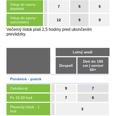
Vstup do sauny -
7
5
5
doplatok
Vstup do sauny -
12
9
9
samostatný
Večerný lístok platí 2,5 hodiny pred ukončením
prevádzky.
Letný areál
Deti do 150
Dospelí
cm | seniori
60+
Pondelok - piatok
Celodenný
9
7
Po 15.00 hod.
7
6
Plavecký lístok - 1
3
hod.