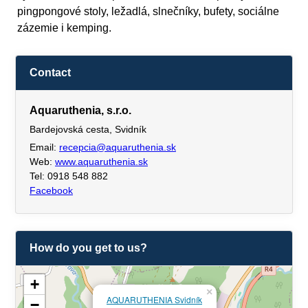
pingpongové stoly, ležadlá, slnečníky, bufety, sociálne
zázemie i kemping.
Contact
Aquaruthenia, s.r.o.
Bardejovská cesta, Svidník
Email:
recepcia@aquaruthenia.sk
Web:
www.aquaruthenia.sk
Tel: 0918 548 882
Facebook
How do you get to us?
+
×
AQUARUTHENIA Svidník
−