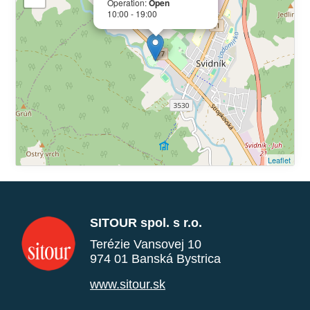
Operation:
Open
10:00 - 19:00
Leaflet
SITOUR spol. s r.o.
Terézie Vansovej 10
974 01 Banská Bystrica
www.sitour.sk