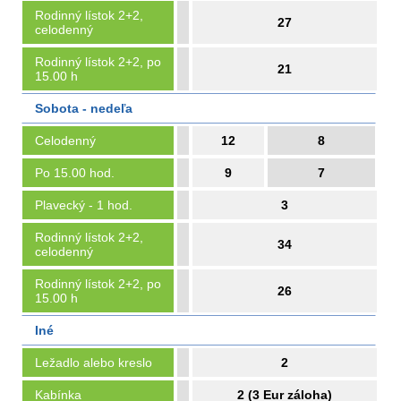
Rodinný lístok 2+2,
27
celodenný
Rodinný lístok 2+2, po
21
15.00 h
Sobota - nedeľa
Celodenný
12
8
Po 15.00 hod.
9
7
Plavecký - 1 hod.
3
Rodinný lístok 2+2,
34
celodenný
Rodinný lístok 2+2, po
26
15.00 h
Iné
Ležadlo alebo kreslo
2
Kabínka
2 (3 Eur záloha)