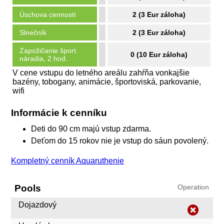
Úschova cenností
2 (3 Eur záloha)
Slnečník
2 (3 Eur záloha)
Zapožičanie šport.
0 (10 Eur záloha)
náradia, 2 hod.
V cene vstupu do letného areálu zahŕňa vonkajšie
bazény, tobogany, animácie, športoviská, parkovanie,
wifi
Informácie k cenníku
Deti do 90 cm majú vstup zdarma.
Deťom do 15 rokov nie je vstup do sáun povolený.
Kompletný cenník Aquaruthenie
Pools
Operation
Dojazdový