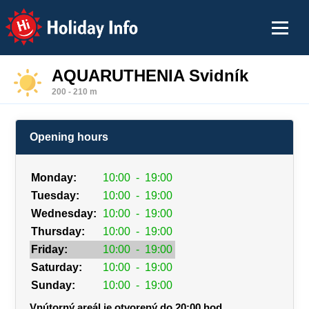
Holiday Info
AQUARUTHENIA Svidník
200 - 210 m
Opening hours
Monday:
10:00
-
19:00
Tuesday:
10:00
-
19:00
Wednesday:
10:00
-
19:00
Thursday:
10:00
-
19:00
Friday:
10:00
-
19:00
Saturday:
10:00
-
19:00
Sunday:
10:00
-
19:00
Vnútorný areál je otvorený do 20:00 hod.