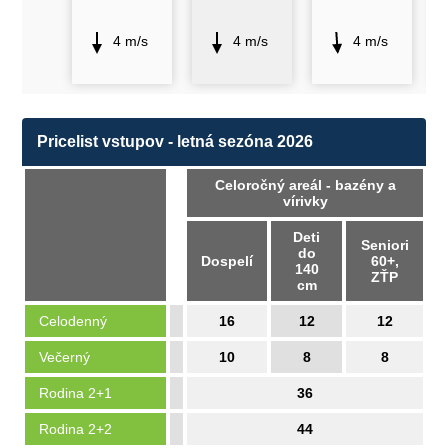
4 m/s
4 m/s
4 m/s
Pricelist vstupov - letná sezóna 2026
Celoročný areál - bazény a
vírivky
Deti
Seniori
do
Dospelí
60+,
140
ZŤP
cm
Celodenný
16
12
12
Večerný
10
8
8
Rodina 2+1
36
Rodina 2+2
44