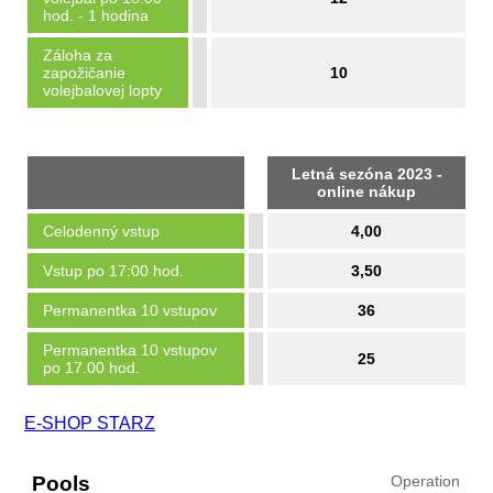
hod. - 1 hodina
Záloha za
zapožičanie
10
volejbalovej lopty
Letná sezóna 2023 -
online nákup
Celodenný vstup
4,00
Vstup po 17:00 hod.
3,50
Permanentka 10 vstupov
36
Permanentka 10 vstupov
25
po 17.00 hod.
E-SHOP STARZ
Pools
Operation