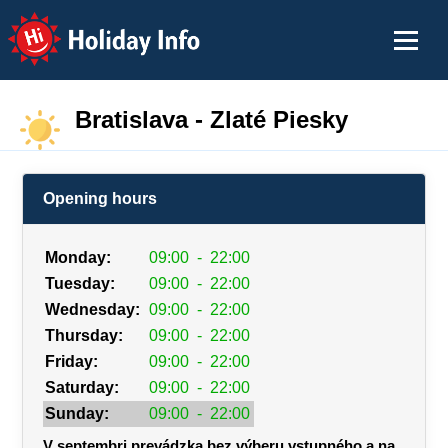
Holiday Info
Bratislava - Zlaté Piesky
Opening hours
Monday:
09:00
-
22:00
Tuesday:
09:00
-
22:00
Wednesday:
09:00
-
22:00
Thursday:
09:00
-
22:00
Friday:
09:00
-
22:00
Saturday:
09:00
-
22:00
Sunday:
09:00
-
22:00
V septembri prevádzka bez výberu vstupného a na