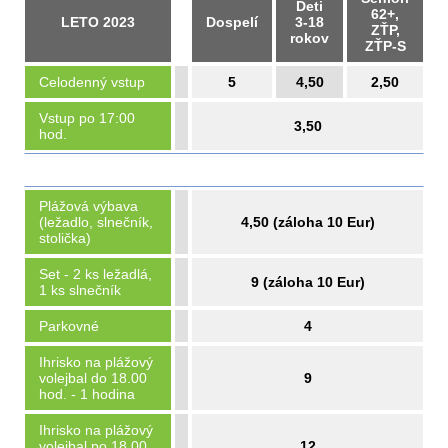
Deti
62+,
LETO 2023
Dospelí
3-18
ZŤP,
rokov
ZŤP-S
Celodenný vstup
5
4,50
2,50
Vstup po 17:00
3,50
hod.
Plážová výbava
(ležadlo, slnečník,
4,50 (záloha 10 Eur)
stolička)
Set - 2 ks ležadlá,
9 (záloha 10 Eur)
1 ks slnečník
Parkovné
4
Ihrisko na plážový
volejbal do 18.00
9
hod. - 1 hodina
Ihrisko na plážový
volejbal po 18.00
12