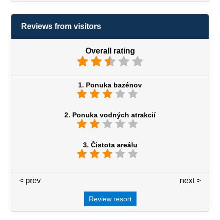
Reviews from visitors
Overall rating
1. Ponuka bazénov
2. Ponuka vodných atrakcií
3. Čistota areálu
< prev
3 / 7
next >
Review resort