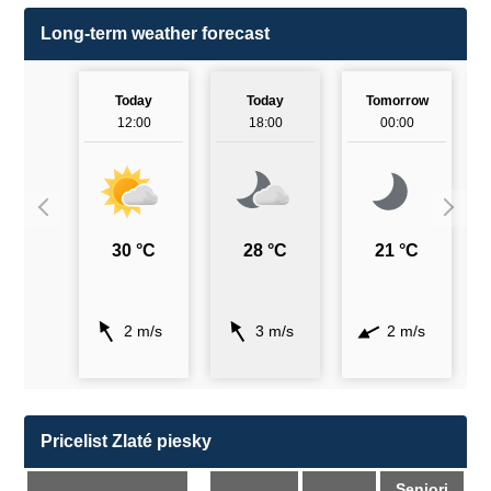
Long-term weather forecast
Today
Today
Tomorrow
12:00
18:00
00:00
30 °C
28 °C
21 °C
2 m/s
3 m/s
2 m/s
Pricelist Zlaté piesky
Seniori