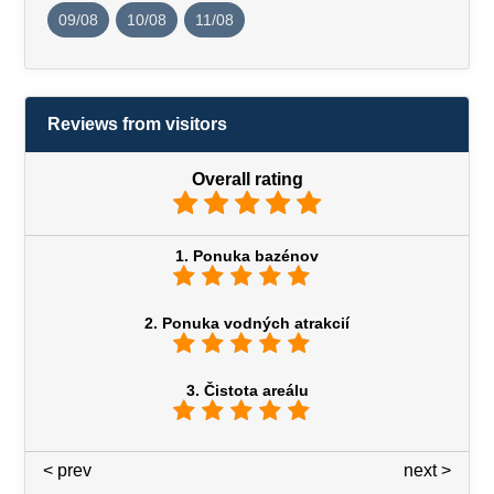
09/08
10/08
11/08
Reviews from visitors
Overall rating
1. Ponuka bazénov
2. Ponuka vodných atrakcií
3. Čistota areálu
< prev
3 / 7
next >