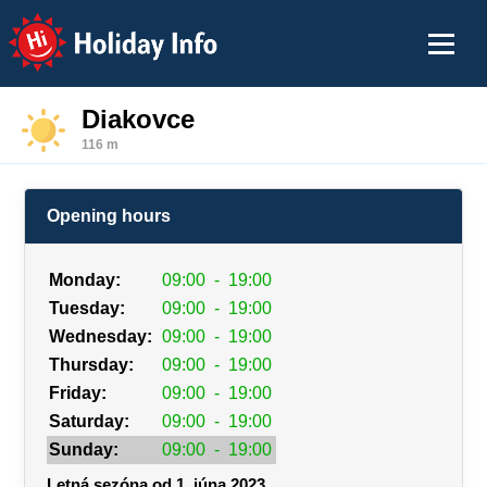
Holiday Info
Diakovce
116 m
Opening hours
Monday:
09:00
-
19:00
Tuesday:
09:00
-
19:00
Wednesday:
09:00
-
19:00
Thursday:
09:00
-
19:00
Friday:
09:00
-
19:00
Saturday:
09:00
-
19:00
Sunday:
09:00
-
19:00
Letná sezóna od 1. júna 2023.