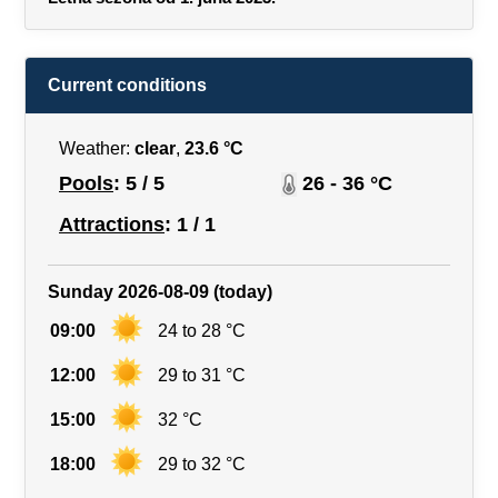
Current conditions
Weather:
clear
,
23.6 °C
Pools
: 5 / 5
26 - 36 °C
Attractions
: 1 / 1
Sunday 2026-08-09 (today)
09:00
24 to 28 °C
12:00
29 to 31 °C
15:00
32 °C
18:00
29 to 32 °C