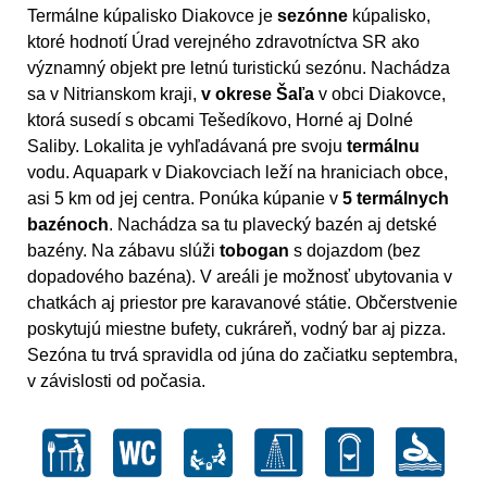
Termálne kúpalisko Diakovce je
sezónne
kúpalisko,
ktoré hodnotí Úrad verejného zdravotníctva SR ako
významný objekt pre letnú turistickú sezónu. Nachádza
sa v Nitrianskom kraji,
v okrese Šaľa
v obci Diakovce,
ktorá susedí s obcami Tešedíkovo, Horné aj Dolné
Saliby. Lokalita je vyhľadávaná pre svoju
termálnu
vodu. Aquapark v Diakovciach leží na hraniciach obce,
asi 5 km od jej centra. Ponúka kúpanie v
5 termálnych
bazénoch
. Nachádza sa tu plavecký bazén aj detské
bazény. Na zábavu slúži
tobogan
s dojazdom (bez
dopadového bazéna). V areáli je možnosť ubytovania v
chatkách aj priestor pre karavanové státie. Občerstvenie
poskytujú miestne bufety, cukráreň, vodný bar aj pizza.
Sezóna tu trvá spravidla od júna do začiatku septembra,
v závislosti od počasia.