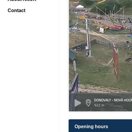
Contact
DONOVALY - NOVÁ HOĽ
922 m
Opening hours