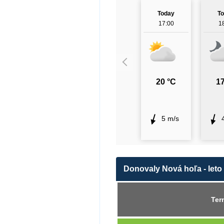
Today
T
17:00
1
20 °C
17
5 m/s
Donovaly Nová hoľa - leto
Ter