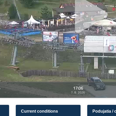
17:06
A
7. 8. 2026
Current conditions
Podujatia /