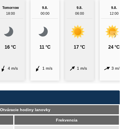
Tomorrow
9.8.
9.8.
9.8.
18:00
00:00
06:00
12:00
16 °C
11 °C
17 °C
24 °C
4 m/s
1 m/s
1 m/s
3 m/s
Otváracie hodiny lanovky
Frekvencia