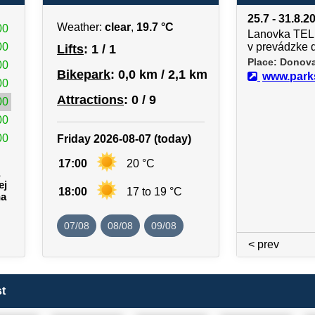
25.7 - 31.8.2
Weather:
clear
,
19.7 °C
00
Lanovka TEL
00
v prevádzke 
Lifts
: 1 / 1
Place: Donov
00
Bikepark
: 0,0 km / 2,1 km
www.park
00
Attractions
: 0 / 9
00
00
00
Friday 2026-08-07 (today)
17:00
20 °C
ej
18:00
17 to 19 °C
na
07/08
08/08
09/08
< prev
t