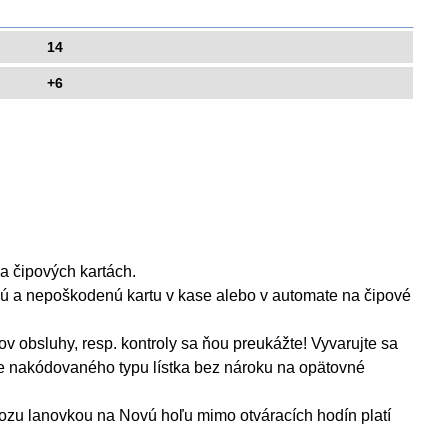
14
+6
a čipových kartách.
čnú a nepoškodenú kartu v kase alebo v automate na čipové
ov obsluhy, resp. kontroly sa ňou preukážte! Vyvarujte sa
nie nakódovaného typu lístka bez nároku na opätovné
u lanovkou na Novú hoľu mimo otváracích hodín platí