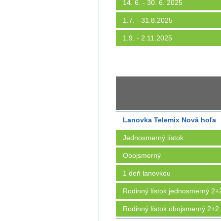
14. 6. - 30. 6. 2025
1.7. - 31.8.2025
1.9. - 2.11.2025
Lanovka Telemix Nová hoľa
Jednosmerný lístok
Obojsmerný
1 deň lanovkou
Rodinný lístok jednosmerný 2+
Rodinný lístok obojsmerný 2+2