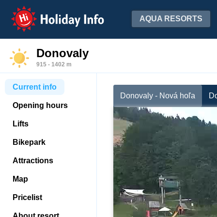
Holiday Info
AQUA RESORTS
Donovaly
915 - 1402 m
Current info
Donovaly - Nová hoľa
Do
Opening hours
Lifts
Bikepark
Attractions
Map
Pricelist
About resort