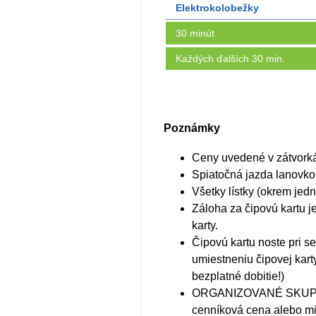
Elektrokolobežky
30 minút
Každých ďalších 30 min.
Poznámky
Ceny uvedené v zátvorká
Spiatočná jazda lanovko
Všetky lístky (okrem je
Záloha za čipovú kartu j
karty.
Čipovú kartu noste pri s
umiestneniu čipovej kart
bezplatné dobitie!)
ORGANIZOVANÉ SKUPINY: 
cenníková cena alebo mi