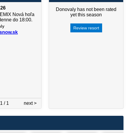
026
Donovaly has not been rated
EMIX Nová hoľa
yet this season
denne do 18:00.
aly
Review resort
snow.sk
1 / 1
next >