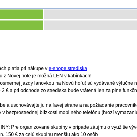
ch platia pri nákupe v
e-shope strediska
u z Novej hole je možná LEN v kabínkach!
dnosmernej jazdy lanovkou na Novú hoľu) sú vydávané výlučne n
e 2 € a pri odchode zo strediska bude vrátená len za plne funk
ebe a uschovávajte ju na ľavej strane a na požiadanie pracovník
y v bezprostrednej blízkosti mobilného telefónu (hrozí vymaza
Pre organizované skupiny v prípade záujmu o využitie vývoz
n. 150 € za celú skupinu menšiu ako 10 osôb