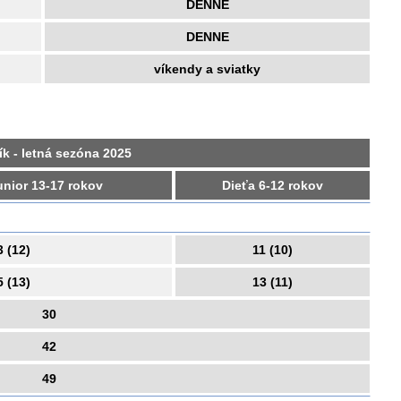
DENNE
DENNE
víkendy a sviatky
k - letná sezóna 2025
junior 13-17 rokov
Dieťa 6-12 rokov
3 (12)
11 (10)
5 (13)
13 (11)
30
42
49