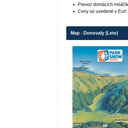
Prevoz domácich miláči
Ceny sú uvedené v Eur!
Map - Donovaly (Leto)