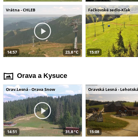
Vrátna - CHLEB
Fačkovské sedlo-Kľak
14:57
23,8 °C
15:07
Orava a Kysuce
Orav.Lesná - Orava Snow
Oravská Lesná - Lehotsk
14:51
31,8 °C
15:08