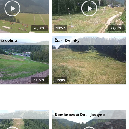
26,3 °C
14:57
27,6 °C
šná dolina
Žiar - Dolinky
31,3 °C
15:05
Demänovská Dol. - Jaskyne