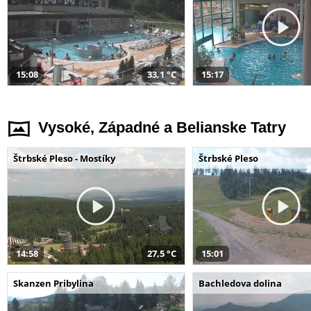
15:08
33,1 °C
15:17
Vysoké, Západné a Belianske Tatry
Štrbské Pleso - Mostíky
Štrbské Pleso
14:58
27,5 °C
15:01
Skanzen Pribylina
Bachledova dolina