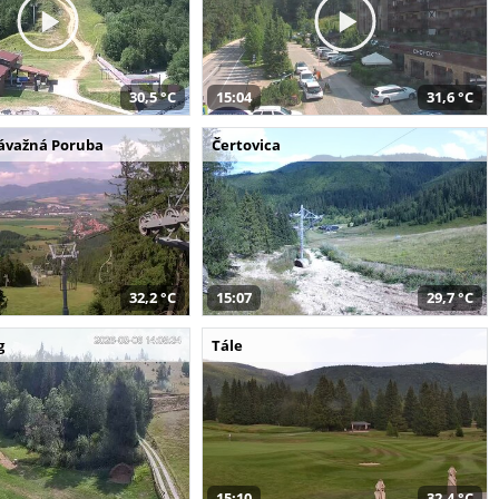
30,5 °C
15:04
31,6 °C
Závažná Poruba
Čertovica
32,2 °C
15:07
29,7 °C
g
Tále
15:10
32,4 °C