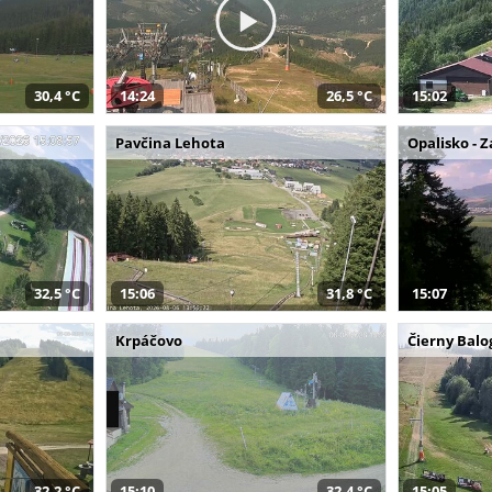
30,4 °C
14:24
26,5 °C
15:02
Pavčina Lehota
Opalisko - 
32,5 °C
15:06
31,8 °C
15:07
Krpáčovo
Čierny Balo
32,2 °C
15:10
32,4 °C
15:05