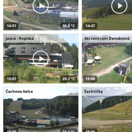
14:51
30,9 °C
14:47
Jasná - Repiská
Ski centrum Demänová
15:07
29,2 °C
15:08
Čachovo-Selce
Šachtičky
15:06
34,4 °C
15:06