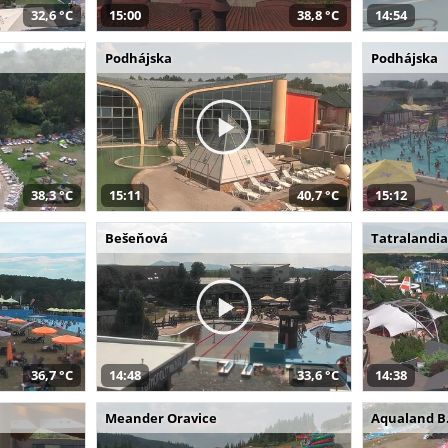
32,6 °C
15:00
38,8 °C
14:54
Podhájska
Podhájska
38,3 °C
15:11
40,7 °C
15:12
Bešeňová
Tatralandi
36,7 °C
14:48
33,6 °C
14:38
Meander Oravice
Aqualand B.