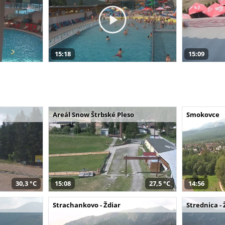
15:18
15:09
Areál Snow Štrbské Pleso
Smokovce
30,3 °C
15:08
27,5 °C
14:56
Strachankovo - Ždiar
Strednica - 