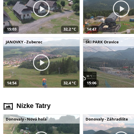
15:03
32,2 °C
14:47
JANOVKY - Zuberec
SKI PARK Oravice
14:54
32,4 °C
15:06
Nízke Tatry
Donovaly - Nová hoľa
Donovaly - Záhradište