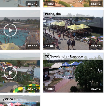
38,2 °C
14:50
38,6 °C
Podhájska
37,6 °C
15:09
37,6 °C
a
TK Novolandia - Rapovce
32,7 °C
15:09
36,2 °C
Bystrica II.