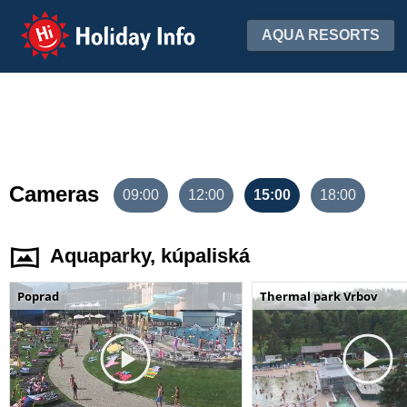
Holiday Info
AQUA RESORTS
Cameras
09:00
12:00
15:00
18:00
Aquaparky, kúpaliská
Poprad
Thermal park Vrbov