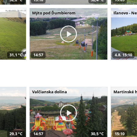
Mýto pod Ďumbierom
Iľanovo - N
31,1 °C
14:57
4.8. 15:10
Valčianska dolina
Martinské 
29,3 °C
14:57
30,5 °C
15:10