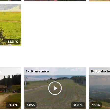
32,3 °C
á
Ski Krušetnica
Kubínska h
31,3 °C
14:55
31,8 °C
15:06