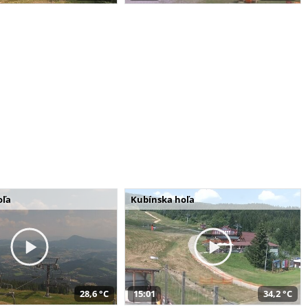
oľa
Kubínska hoľa
28,6 °C
15:01
34,2 °C