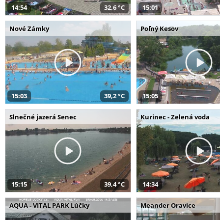
14:54
32,6 °C
15:01
Nové Zámky
Poľný Kesov
15:03
39,2 °C
15:05
Slnečné jazerá Senec
Kurinec - Zelená voda
15:15
39,4 °C
14:34
AQUA - VITAL PARK Lúčky
Meander Oravice