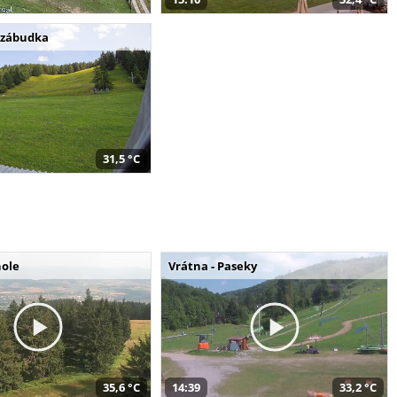
ezábudka
31,5 °C
hole
Vrátna - Paseky
35,6 °C
14:39
33,2 °C