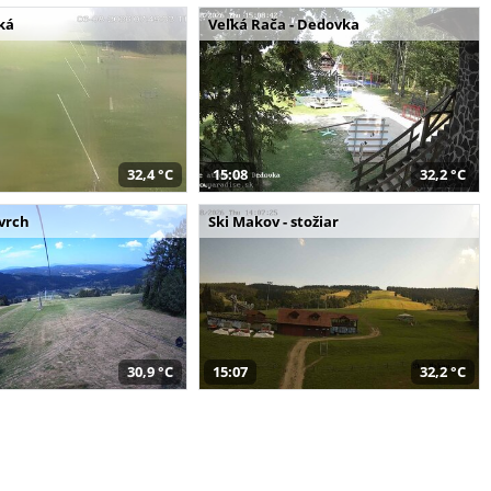
ká
Veľká Rača - Dedovka
32,4 °C
15:08
32,2 °C
 vrch
Ski Makov - stožiar
30,9 °C
15:07
32,2 °C