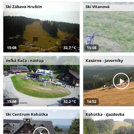
Ski Zábava Hruštín
Ski Vitanová
15:08
32,7 °C
15:08
Veľká Rača - nástup
Kasárne - Javorníky
15:08
32,2 °C
14:52
Ski Centrum Kohútka
Kohútka - zjazdovka