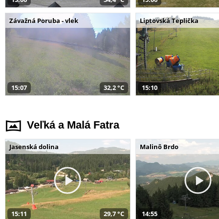
Závažná Poruba - vlek
Liptovská Teplička
15:07
32,2 °C
15:10
Veľká a Malá Fatra
Jasenská dolina
Malinô Brdo
15:11
29,7 °C
14:55