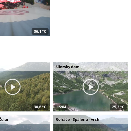
36,1 °C
Sliezsky dom
30,6 °C
15:04
25,3 °C
Ždiar
Roháče - Spálená - vrch