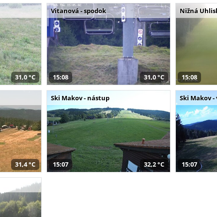
Vitanová - spodok
Nižná Uhlis
31,0 °C
15:08
31,0 °C
15:08
Ski Makov - nástup
Ski Makov -
31,4 °C
15:07
32,2 °C
15:07