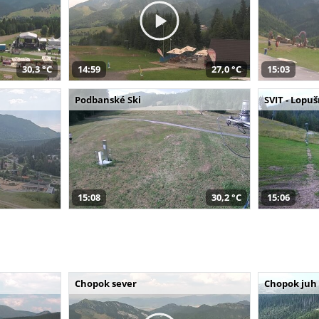
30,3 °C
14:59
27,0 °C
15:03
Podbanské Ski
SVIT - Lopu
15:08
30,2 °C
15:06
Chopok sever
Chopok juh