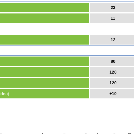
23
11
12
80
120
120
ideo)
+10