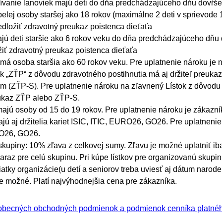
ívanie lanoviek majú deti do dňa predchádzajúceho dňu dovŕšen
elej osoby staršej ako 18 rokov (maximálne 2 deti v sprievode 1
dložiť zdravotný preukaz poistenca dieťaťa
ajú deti staršie ako 6 rokov veku do dňa predchádzajúceho dňu 
iť zdravotný preukaz poistenca dieťaťa
 má osoba staršia ako 60 rokov veku. Pre uplatnenie nároku je n
k „ZŤP“ z dôvodu zdravotného postihnutia má aj držiteľ preukaz
m (ZŤP-S). Pre uplatnenie nároku na zľavnený Lístok z dôvodu 
eukaz ZŤP alebo ZŤP-S.
 majú osoby od 15 do 19 rokov. Pre uplatnenie nároku je zákazník
ajú aj držitelia kariet ISIC, ITIC, EURO26, GO26. Pre uplatnenie
RO26, GO26.
skupiny: 10% zľava z celkovej sumy. Zľavu je možné uplatniť i
naraz pre celú skupinu. Pri kúpe lístkov pre organizovanú skup
atky organizácie(u detí a seniorov treba uviesť aj dátum narode
je možné. Platí najvýhodnejšia cena pre zákazníka.
šeobecných obchodných podmienok a podmienok cenníka platnéh