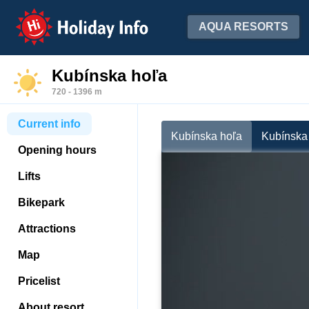
Holiday Info
AQUA RESORTS
Kubínska hoľa
720 - 1396 m
Current info
Kubínska hoľa
Kubínska 
Opening hours
Lifts
Bikepark
Attractions
Map
Pricelist
About resort