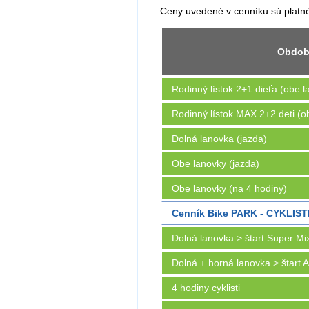
Ceny uvedené v cenníku sú plat
Obdobi
Rodinný lístok 2+1 dieťa (obe l
Rodinný lístok MAX 2+2 deti (o
Dolná lanovka (jazda)
Obe lanovky (jazda)
Obe lanovky (na 4 hodiny)
Cenník Bike PARK - CYKLIST
Dolná lanovka > štart Super Mix 
Dolná + horná lanovka > štart A-
4 hodiny cyklisti