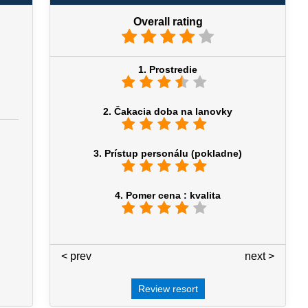
Overall rating
1. Prostredie
2. Čakacia doba na lanovky
3. Prístup personálu (pokladne)
4. Pomer cena : kvalita
< prev
4 / 7
next >
Review resort