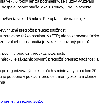
ia veku 6 rokov len za podmienky, že služby využívajú
 dospelej osoby staršej ako 18 rokov). Pre uplatnenie
dovŕšenia veku 15 rokov. Pre uplatnenie nároku je
evyhnutné predložiť preukaz totožnosti.
u zdravotne ťažko postihnutý (ZŤP) alebo zdravotne ťažko
zdravotného postihnutia je zákazník povinný predložiť
 povinný predložiť preukaz totožnosti.
 nároku je zákazník povinný predložiť preukaz totožnosti a
ba pri organizovaných skupinách s minimálnym počtom 20
inu je potrebné v pokladni predložiť menný zoznam členov
nia).
o pre letnú sezónu 2025.