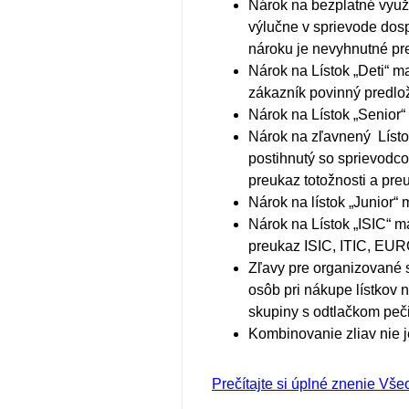
Nárok na bezplatné využ
výlučne v sprievode dosp
nároku je nevyhnutné pre
Nárok na Lístok „Deti“ m
zákazník povinný predlož
Nárok na Lístok „Senior“
Nárok na zľavnený Lísto
postihnutý so sprievodco
preukaz totožnosti a pr
Nárok na lístok „Junior“
Nárok na Lístok „ISIC“ m
preukaz ISIC, ITIC, EU
Zľavy pre organizované 
osôb pri nákupe lístkov 
skupiny s odtlačkom peči
Kombinovanie zliav nie 
Prečítajte si úplné znenie V