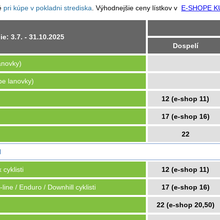
né
pri kúpe v pokladni strediska
. Výhodnejšie ceny lístkov v
E-SHOPE K
e: 3.7. - 31.10.2025
Dospelí
anovky)
be lanovky)
12 (e-shop 11)
17 (e-shop 16)
22
I
cyklisti
12 (e-shop 11)
line / Enduro / Downhill cyklisti
17 (e-shop 16)
22 (e-shop 20,50)