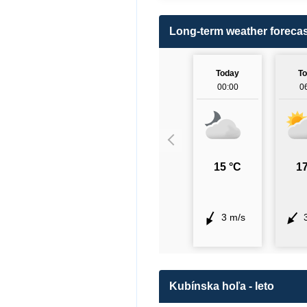
Long-term weather forecas
Today
T
00:00
0
15 °C
17
3 m/s
Kubínska hoľa - leto