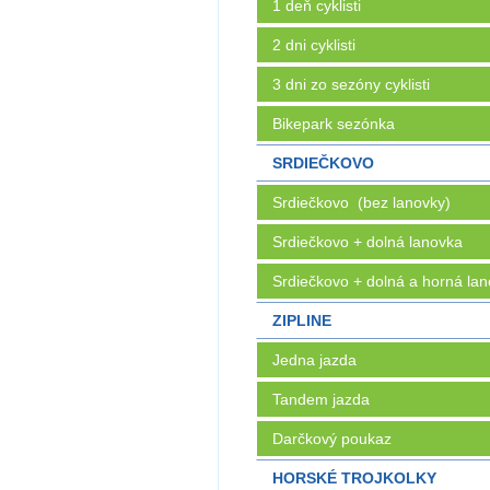
1 deň cyklisti
2 dni cyklisti
3 dni zo sezóny cyklisti
Bikepark sezónka
SRDIEČKOVO
Srdiečkovo (bez lanovky)
Srdiečkovo + dolná lanovka
Srdiečkovo + dolná a horná la
ZIPLINE
Jedna jazda
Tandem jazda
Darčkový poukaz
HORSKÉ TROJKOLKY