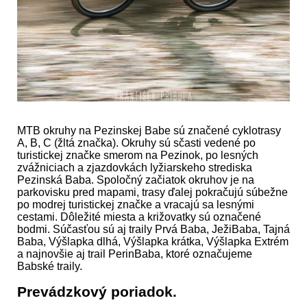
MTB okruhy na Pezinskej Babe sú značené cyklotrasy
A, B, C (žltá značka). Okruhy sú sčasti vedené po
turistickej značke smerom na Pezinok, po lesných
zvážniciach a zjazdovkách lyžiarskeho strediska
Pezinská Baba. Spoločný začiatok okruhov je na
parkovisku pred mapami, trasy ďalej pokračujú súbežne
po modrej turistickej značke a vracajú sa lesnými
cestami. Dôležité miesta a križovatky sú označené
bodmi. Súčasťou sú aj traily Prvá Baba, JežiBaba, Tajná
Baba, Výšlapka dlhá, Výšlapka krátka, Výšlapka Extrém
a najnovšie aj trail PerinBaba, ktoré označujeme
Babské traily.
Prevádzkový poriadok.