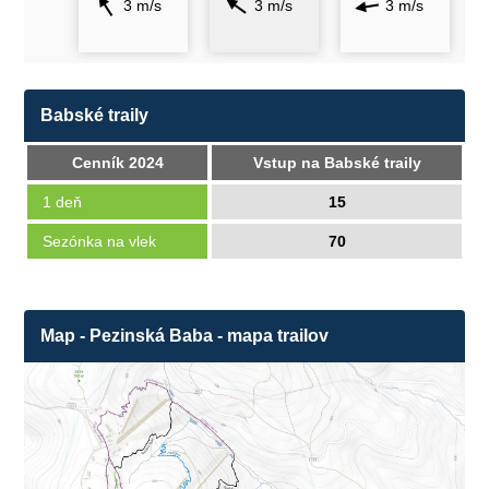
3 m/s
3 m/s
3 m/s
Babské traily
Cenník 2024
Vstup na Babské traily
1 deň
15
Sezónka na vlek
70
Map - Pezinská Baba - mapa trailov