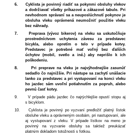
6.
Cyklista je povinný riadiť sa pokynmi obsluhy vlekov
a dodržiavať všetky príkazové a zákazové tabule. Pri
nevhodnom správaní sa a neuposlúchnutí pokynov je
obsluha vleku oprávnená neumožniť použitie vleku
bez náhrady.
7.
Preprava (vývoz bikerov) na vleku sa uskutočňuje
prostredníctvom uchytenia závesu za predstavec
bicykla, alebo opretím o telo v prípade kotvy.
Predstavec je potrebné mať voľný bez ďalších
úchytov (mobil, svetlo a iné.) aby neprišlo k ich
poškodeniu.
8.
Pri preprave na vleku je najvýhodnejšie zasunúť
sedadlo čo najnižšie. Pri nástupe sa zachytí unášacie
lanko za predstavec a pri vystupovaní na konci vleku
ho jazdec sám uvoľní potiahnutím za popruh, alebo
pevnú časť kotvy.
9.
V prípade pádu jazdec čo najrýchlejšie opustí stopu aj
s bicyklom.
10.
Cyklista je povinný po vyzvaní predložiť platný lístok
obsluhe vleku a oprávneným osobám, pri nastupovaní, ale
aj vystupovaní z vleku. V prípade lístkov na meno je
povinný na vyzvanie obsluhy sa taktiež preukázať
platným dokladom totožnosti s fotkou.