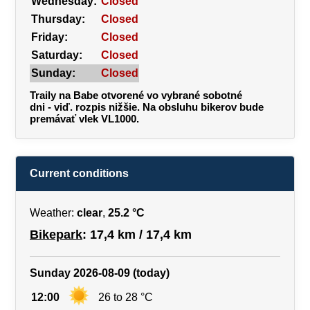
Wednesday:
Closed
Thursday:
Closed
Friday:
Closed
Saturday:
Closed
Sunday:
Closed
Traily na Babe otvorené vo vybrané sobotné
dni - viď. rozpis nižšie. Na obsluhu bikerov bude
premávať vlek VL1000.
Current conditions
Weather:
clear
,
25.2 °C
Bikepark
: 17,4 km / 17,4 km
Sunday 2026-08-09 (today)
12:00
26 to 28 °C