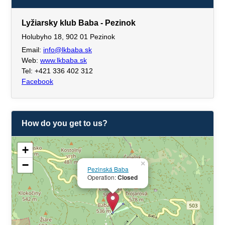
Lyžiarsky klub Baba - Pezinok
Holubyho 18, 902 01 Pezinok
Email:
info@lkbaba.sk
Web:
www.lkbaba.sk
Tel: +421 336 402 312
Facebook
How do you get to us?
+
−
×
Pezinská Baba
Operation:
Closed