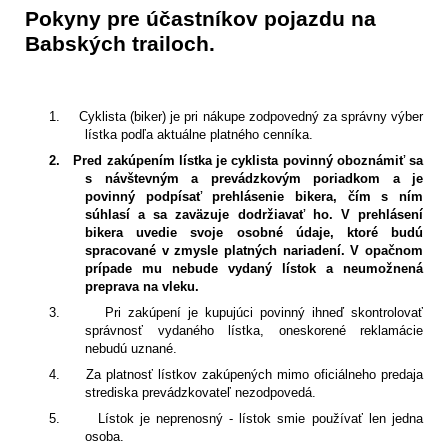
Pokyny pre účastníkov pojazdu na
Babských trailoch.
1.
Cyklista (biker) je pri nákupe zodpovedný za správny výber
lístka podľa aktuálne platného cenníka.
2.
Pred zakúpením lístka je cyklista povinný oboznámiť sa
s návštevným a prevádzkovým poriadkom a je
povinný podpísať prehlásenie bikera, čím s ním
súhlasí a sa zaväzuje dodržiavať ho. V prehlásení
bikera uvedie svoje osobné údaje, ktoré budú
spracované v zmysle platných nariadení. V opačnom
prípade mu nebude vydaný lístok a neumožnená
preprava na vleku.
3.
Pri zakúpení je kupujúci povinný ihneď skontrolovať
správnosť vydaného lístka, oneskorené reklamácie
nebudú uznané.
4.
Za platnosť lístkov zakúpených mimo oficiálneho predaja
strediska prevádzkovateľ nezodpovedá.
5.
Lístok je neprenosný - lístok smie používať len jedna
osoba.