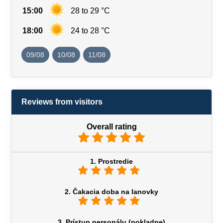
15:00
28 to 29 °C
18:00
24 to 28 °C
09/08
10/08
11/08
Reviews from visitors
Overall rating
1. Prostredie
2. Čakacia doba na lanovky
3. Prístup personálu (pokladne)