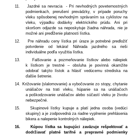
11.
Jazdné sa nevracia
- Pri nevhodných poveternostných
podmienkach, prerušení prevádzky, v prípade poruchy
vleku spôsobenej nevhodným správaním sa cyklistov na
vleku, výpadku dodávky elektrického prúdu. Ani pri
skoršom odjazde sa neposkytuje žiadna náhrada, nie je
možné ani predĺženie platnosti lístka.
12.
Pre náhradu ceny lístka pri úraze je potrebné predložiť
potvrdenie od lekára! Náhrada jazdného sa rieši
individuálne podľa využitia lístka.
13.
Falšovanie a pozmeňovanie lístkov alebo nálepiek
k lístkom je trestné – obsluha je povinná okamžite
odobrať takýto lístok a hlásiť vedúcemu strediska na
ďalšie šetrenie.
14.
Križovanie (slalomovanie) a vybočovanie zo stopy, chytanie
unášačov na trati vleku, húpanie sa na unášačoch
a poškodzovanie unášačov alebo súčastí vleku je životu
nebezpečné.
15.
Skupinové lístky kupuje a platí jedna osoba (vedúci
skupiny) a je zodpovedná za riadne vyplnenie prehlásenia
bikera a nalepenie kontrolných nálepiek.
16.
Kúpou lístka sa kupujúci zaväzuje rešpektovať a
dodržiavať platné tarifné a prepravné podmienky