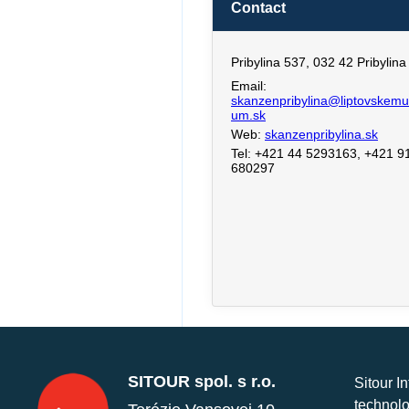
Contact
Pribylina 537, 032 42 Pribylina
Email:
skanzenpribylina@liptovskem
um.sk
Web:
skanzenpribylina.sk
Tel: +421 44 5293163, +421 9
680297
SITOUR spol. s r.o.
Sitour I
technolo