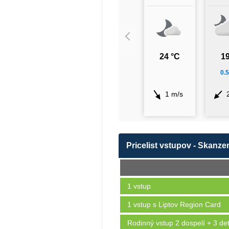
24 °C
19
0.
1 m/s
Pricelist vstupov - Skanze
1 vstup
1 vstup s Liptov Region Card
Rodinný vstup 2 dospelí + 3 det