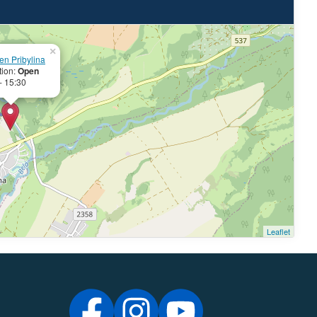
×
n Pribylina
tion:
Open
- 15:30
Leaflet