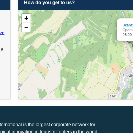
How do you get to us?
+
Skanze
−
Opera
uze
08:00 
18
nternational is the largest corporate network for
gical innovation in tourism centers in the world.