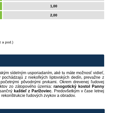
1,00
2,00
z a pod.)
Takým sídelným usporiadaním, aké tu máte možnosť vidieť,
 pochádzajú z niekoľkých liptovských dedín, prevažne z
 s početnými pôvodnými prvkami. Okrem drevenej ľudovej
jektov zo zátopového územia:
ranogotický kostol Panny
nesančný
kaštieľ z Parížoviec
. Predovšetkým v čase letnej
 rekonštrukcie ľudových zvykov a obradov.