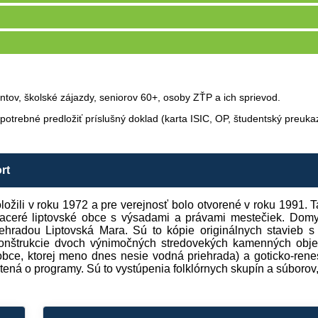
entov, školské zájazdy, seniorov 60+, osoby ZŤP a ich sprievod.
e potrebné predložiť príslušný doklad (karta ISIC, OP, študentský preuka
rt
žili v roku 1972 a pre verejnosť bolo otvorené v roku 1991. 
viaceré liptovské obce s výsadami a právami mestečiek. Domy
iehradou Liptovská Mara. Sú to kópie originálnych stavieb
rekonštrukcie dvoch výnimočných stredovekých kamenných ob
obce, ktorej meno dnes nesie vodná priehrada) a goticko-re
ná o programy. Sú to vystúpenia folklórnych skupín a súborov,