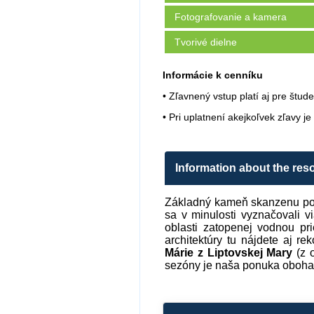
Fotografovanie a kamera
Tvorivé dielne
Informácie k cenníku
• Zľavnený vstup platí aj pre štud
• Pri uplatnení akejkoľvek zľavy j
Information about the reso
Základný kameň skanzenu polo
sa v minulosti vyznačovali 
oblasti zatopenej vodnou pr
architektúry tu nájdete aj 
Márie z Liptovskej Mary
(z 
sezóny je naša ponuka obohate