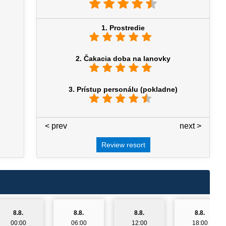
1. Prostredie
2. Čakacia doba na lanovky
3. Prístup personálu (pokladne)
< prev
3 / 7
next >
Review resort
8.8.
8.8.
8.8.
8.8.
00:00
06:00
12:00
18:00