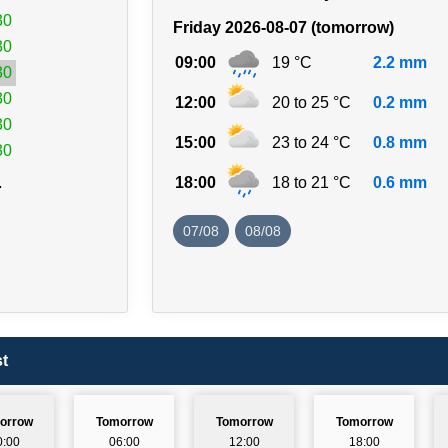
30
Friday 2026-08-07 (tomorrow)
30
09:00
19 °C
2.2 mm
30
30
12:00
20 to 25 °C
0.2 mm
30
15:00
23 to 24 °C
0.8 mm
30
.
18:00
18 to 21 °C
0.6 mm
07/08
08/08
t
orrow
Tomorrow
Tomorrow
Tomorrow
0:00
06:00
12:00
18:00