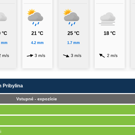
 °C
21 °C
25 °C
18 °C
5 mm
4.2 mm
1.7 mm
2 m/s
3 m/s
3 m/s
2 m/s
n Pribylina
Vstupné - expozície
i