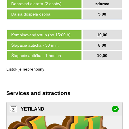
Doprovod dieťaťa (2 osoby)
zdarma
Ďalšia dospelá osoba
5,00
Kombinovaný vstup (po 15:00 h)
10,00
Šľapacie autíčka - 30 min.
8,00
Šľapacie autíčka - 1 hodina
10,00
Lístok je neprenosný.
Services and attractions
YETILAND