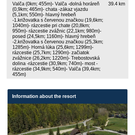
Valča (0km; 455m)- Valča -dolná horáreň
39.4 km
(0,9km; 465m)- chata -zákaz vjazdu
(5,1km; 550m)- hlavný hrebeň
-1.križovatka s červenou značkou (19,6km;
1040m)- rázcestie pri chate (20,8km;
950m)- rázcestie zvážnic (22,1km; 980m)-
posed (24,5km; 1160m)- hlavný hrebeň
-2.križovatka s červenou značkou (25,3km;
1285m)- Horná lúka (25,6km; 1299m)-
rázcestie (25,7km; 1290m)- začiatok
zvážnice (26,2km; 1220m)- Trebostovská
dolina -rázcestie (30,9km; 740m)- most -
rázcestie (34,9km; 540m)- Valča (39,4km;
455m)
Information about the resort