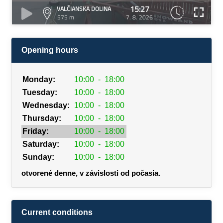
15:27
VALČIANSKA DOLINA
575 m
7. 8. 2026
Opening hours
Monday:
10:00
-
18:00
Tuesday:
10:00
-
18:00
Wednesday:
10:00
-
18:00
Thursday:
10:00
-
18:00
Friday:
10:00
-
18:00
Saturday:
10:00
-
18:00
Sunday:
10:00
-
18:00
otvorené denne, v závislosti od počasia.
Current conditions