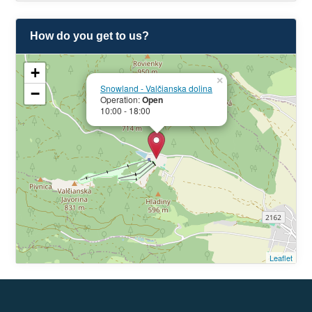
How do you get to us?
+
×
Snowland - Valčianska dolina
−
Operation:
Open
10:00 - 18:00
Leaflet