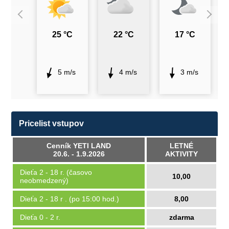
25 °C
22 °C
17 °C
5 m/s
4 m/s
3 m/s
Pricelist vstupov
Cenník YETI LAND
LETNÉ
20.6. - 1.9.2026
AKTIVITY
Dieťa 2 - 18 r. (časovo
10,00
neobmedzený)
Dieťa 2 - 18 r . (po 15:00 hod.)
8,00
Dieťa 0 - 2 r.
zdarma