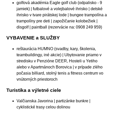
golfová akadémia Eagle golf club (odpalisko - 9
jamiek) | futbalové a volejbalové ihrisko | detské
ihrisko v tvare pirátskej lode | bungee trampolína a
trampolíny pre deti | zapožičanie kolobežiek |
disgolf | paintball (rezervácie na: 0908 249 959)
VYBAVENIE a SLUŽBY
reštaurácia HUMNO (svadby, kary, školenia,
teambuildingy, iné akcie) | Ubytovanie priamo v
stredisku v Penzióne DEER, Hosteli u Yetiho
alebo v Apartmánoch Borovica | v prípade zlého
počasia billiard, stolný tenis a fitness centrum vo
vnútorných priestoroch
Turistika a výletné ciele
Valčianska Javorina | partizánke bunkre |
cyklistické trasy celou dolinou