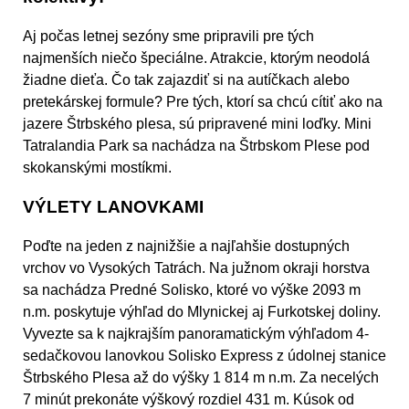
Aj počas letnej sezóny sme pripravili pre tých
najmenších niečo špeciálne. Atrakcie, ktorým neodolá
žiadne dieťa. Čo tak zajazdiť si na autíčkach alebo
pretekárskej formule? Pre tých, ktorí sa chcú cítiť ako na
jazere Štrbského plesa, sú pripravené mini loďky. Mini
Tatralandia Park sa nachádza na Štrbskom Plese pod
skokanskými mostíkmi.
VÝLETY LANOVKAMI
Poďte na jeden z najnižšie a najľahšie dostupných
vrchov vo Vysokých Tatrách. Na južnom okraji horstva
sa nachádza Predné Solisko, ktoré vo výške 2093 m
n.m. poskytuje výhľad do Mlynickej aj Furkotskej doliny.
Vyvezte sa k najkrajším panoramatickým výhľadom 4-
sedačkovou lanovkou Solisko Express z údolnej stanice
Štrbského Plesa až do výšky 1 814 m n.m. Za necelých
7 minút prekonáte výškový rozdiel 431 m. Kúsok od