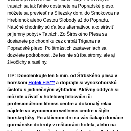
trasách sa tak ľahko dostanete na Popradské pleso,
môžete sa previesť na Sliezsky dom, do Smokovca na
Hrebienok alebo Cestou Slobody až do Popradu.
Náučné chodníky sú ďalšou alternatívou ako stráviť
príjemný pobyt v Tatrách. Zo Štrbského Plesa sa
dostanete po chodníku cez chrbát Trigana na
Popradské pleso. Po štrnástich zastaveniach sa
dozviete podrobnosti, že les nie sú iba stromy, ale aj
živočíchy a rastliny.
TIP: Dovolenkujte len 5 min. od Štrbského plesa v
horskom
Hoteli FIS***
a doprajte si vysokohorskú
čistotu s jedinečnými výhľadmi. Aktívny oddych si
môžete užívať v hotelovej telocvični či
profesionálnom fitness centre a dokonalý relax
nájdete vo vynovenom wellness centre v štýle
horskej lúky. Po aktívnom dni na vás čakajú domáce
gurmánske dobroty v reštaurácii hotela, alebo na