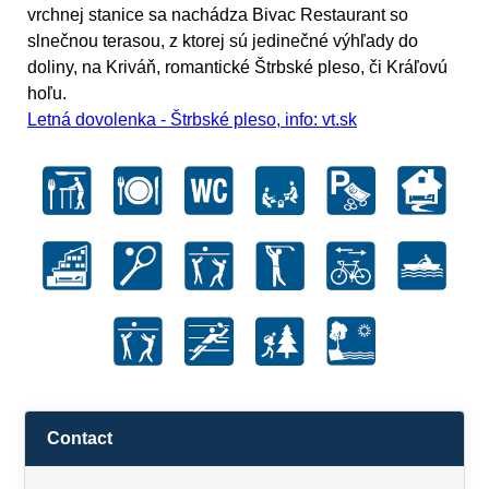
vrchnej stanice sa nachádza Bivac Restaurant so
slnečnou terasou, z ktorej sú jedinečné výhľady do
doliny, na Kriváň, romantické Štrbské pleso, či Kráľovú
hoľu.
Letná dovolenka - Štrbské pleso, info: vt.sk
Contact