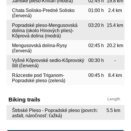
Jamské pleso-Kriváň (modrá)
02:45 h
19.8 km
Chata Solisko-Predné Solisko
01:00 h
2.4 km
(červená)
Popradské pleso-Mengusovská
03:20 h
15.4 km
dolina (okolo Hinových plies)-
Kôprová dolina (modrá)
Mengusovská dolina-Rysy
02:45 h
20.2 km
(červená)
Vyšné Kôprovské sedlo-Kôprovský
00:30 h
-
štít (červená)
Rázcestie pod Triganom-
00:45 h
8.4 km
Popradské pleso (zelená)
Biking trails
Length
Štrbské Pleso - Popradské pleso (povrch:
5.5 km
asfalt, náročnosť: ťažká)