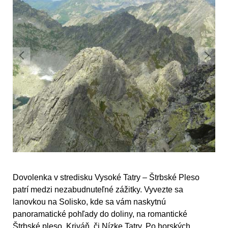
Dovolenka v stredisku Vysoké Tatry – Štrbské Pleso
patrí medzi nezabudnuteľné zážitky. Vyvezte sa
lanovkou na Solisko, kde sa vám naskytnú
panoramatické pohľady do doliny, na romantické
Štrbské pleso, Kriváň, či Nízke Tatry. Po horských