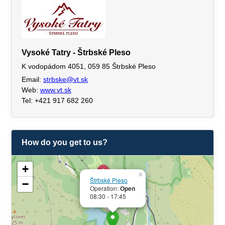
Vysoké Tatry - Štrbské Pleso
K vodopádom 4051, 059 85 Štrbské Pleso
Email:
strbske@vt.sk
Web:
www.vt.sk
Tel: +421 917 682 260
How do you get to us?
+
×
Štrbské Pleso
−
Operation:
Open
08:30 - 17:45