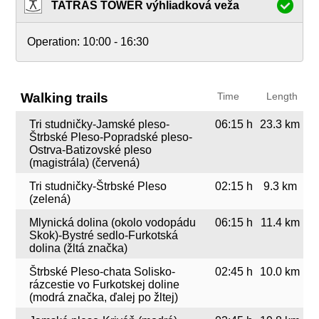
TATRAS TOWER výhliadková veža
Operation:
10:00 - 16:30
Walking trails
Time
Length
Tri studničky-Jamské pleso-
06:15 h
23.3 km
Štrbské Pleso-Popradské pleso-
Ostrva-Batizovské pleso
(magistrála) (červená)
Tri studničky-Štrbské Pleso
02:15 h
9.3 km
(zelená)
Mlynická dolina (okolo vodopádu
06:15 h
11.4 km
Skok)-Bystré sedlo-Furkotská
dolina (žltá značka)
Štrbské Pleso-chata Solisko-
02:45 h
10.0 km
rázcestie vo Furkotskej doline
(modrá značka, ďalej po žltej)