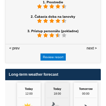
1. Prostredie
2. Čakacia doba na lanovky
3. Prístup personálu (pokladne)
< prev
3 / 7
next >
Review resort
Long-term weather forecast
Today
Today
Tomorrow
12:00
18:00
00:00