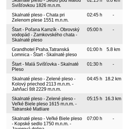
Skalnaté pleso - Sedlo pod Malou
02:15 h
8.0 km
Svišťovkou 1826 m.n.m.
Skalnaté pleso - Chata pri
02:45 h
-
Zelenom plese 1551 m.n.m.
Štart - Poľana Kamzík - Obrovský
05:00 h
-
vodopád - Zamkovského chata -
Skalnaté pleso
Grandhotel Praha,Tatranská
01:00 h
5.8 km
Lomnica - Štart - Skalnaté pleso
Štart - Malá Svišťovka - Skalnaté
01:30 h
-
Pleso
Skalnaté pleso - Zelené pleso -
04:45 h
18.2 km
Kolový priechod 2113 m.n.m. -
Jahňací štít 2229 m.n.m.
Skalnaté pleso - Zelené pleso -
05:15 h
16.3 km
Veľké Biele pleso 1615 m.n.m. -
Tatranské Matliare
Skalnaté pleso - Veľké Biele pleso
07:00 h
-
- Kopské sedlo 1750 m.n.m. -
Javorová dolina