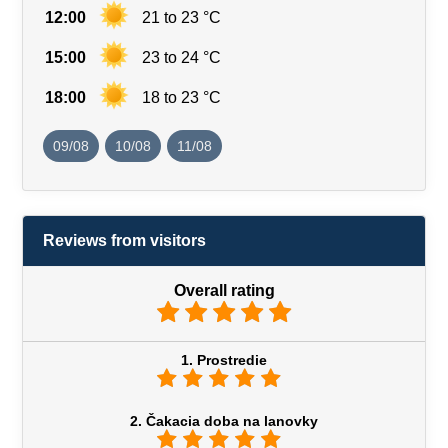
12:00
21 to 23 °C
15:00
23 to 24 °C
18:00
18 to 23 °C
09/08
10/08
11/08
Reviews from visitors
Overall rating
1. Prostredie
2. Čakacia doba na lanovky