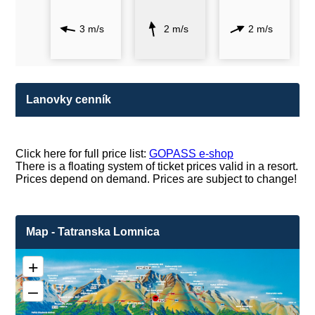
3 m/s
2 m/s
2 m/s
Lanovky cenník
Click here for full price list:
GOPASS e-shop
There is a floating system of ticket prices valid in a resort.
Prices depend on demand. Prices are subject to change!
Map - Tatranska Lomnica
+
–