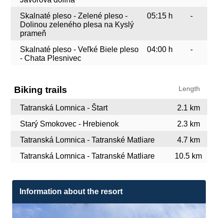
Skalnaté pleso - Zelené pleso -
05:15 h
-
Dolinou zeleného plesa na Kyslý
prameň
Skalnaté pleso - Veľké Biele pleso
04:00 h
-
- Chata Plesnivec
Biking trails
Length
Tatranská Lomnica - Štart
2.1 km
Starý Smokovec - Hrebienok
2.3 km
Tatranská Lomnica - Tatranské Matliare
4.7 km
Tatranská Lomnica - Tatranské Matliare
10.5 km
Information about the resort