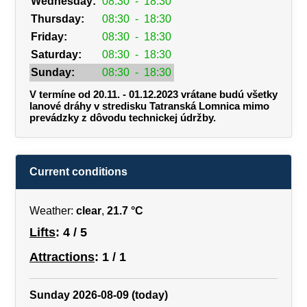
Wednesday:
08:30
-
18:30
Thursday:
08:30
-
18:30
Friday:
08:30
-
18:30
Saturday:
08:30
-
18:30
Sunday:
08:30
-
18:30
V termíne od 20.11. - 01.12.2023 vrátane budú všetky
lanové dráhy v stredisku Tatranská Lomnica mimo
prevádzky z dôvodu technickej údržby.
Current conditions
Weather:
clear
,
21.7 °C
Lifts
: 4 / 5
Attractions
: 1 / 1
Sunday 2026-08-09 (today)