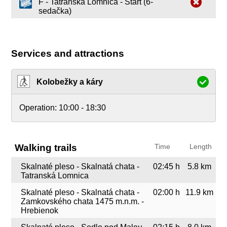
F - Tatranská Lomnica - Štart (6-
sedačka)
Services and attractions
Kolobežky a káry
Operation:
10:00 - 18:30
Walking trails
Time
Length
Skalnaté pleso - Skalnatá chata -
02:45 h
5.8 km
Tatranská Lomnica
Skalnaté pleso - Skalnatá chata -
02:00 h
11.9 km
Zamkovského chata 1475 m.n.m. -
Hrebienok