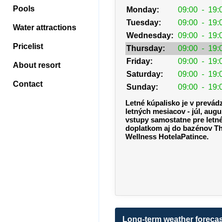
Pools
Monday:
09:00
-
19:
Tuesday:
09:00
-
19:
Water attractions
Wednesday:
09:00
-
19:
Pricelist
Thursday:
09:00
-
19:
Friday:
09:00
-
19:
About resort
Saturday:
09:00
-
19:
Contact
Sunday:
09:00
-
19:
Letné kúpalisko je v prevád
letných mesiacov - júl, aug
vstupy samostatne pre letn
doplatkom aj do bazénov T
Wellness HotelaPatince.
Long-term weather forecas