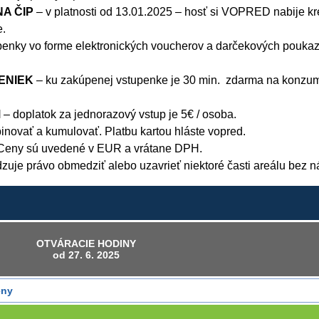
NA ČIP
– v platnosti od 13.01.2025 – hosť si VOPRED nabije kre
e.
penky vo forme elektronických voucherov a darčekových poukazo
ENIEK
– ku zakúpenej vstupenke je 30 min. zdarma na konzumá
M
– doplatok za jednorazový vstup je 5€ / osoba.
inovať a kumulovať. Platbu kartou hláste vopred.
Ceny sú uvedené v EUR a vrátane DPH.
zuje právo obmedziť alebo uzavrieť niektoré časti areálu bez n
OTVÁRACIE HODINY
od 27. 6. 2025
ény