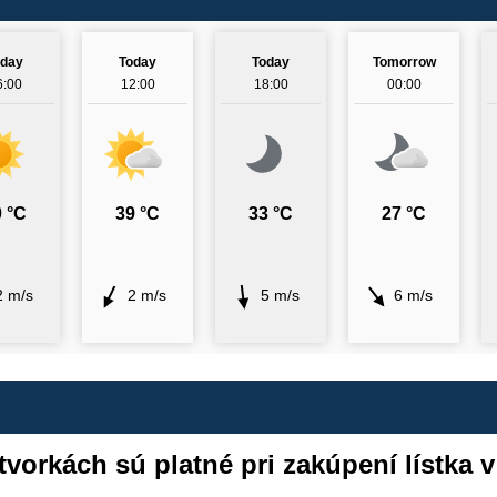
oday
Today
Today
Tomorrow
6:00
12:00
18:00
00:00
 °C
39 °C
33 °C
27 °C
2 m/s
2 m/s
5 m/s
6 m/s
vorkách sú platné pri zakúpení lístka 