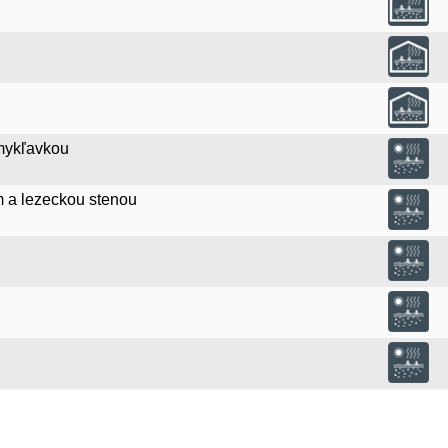
mykľavkou
 a lezeckou stenou