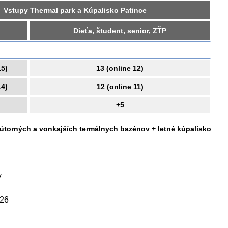
Vstupy Thermal park a Kúpalisko Patince
Dieťa, študent, senior, ZŤP
15)
13 (online 12)
14)
12 (online 11)
+5
torných a vonkajších termálnych bazénov + letné kúpalisko
y
<26