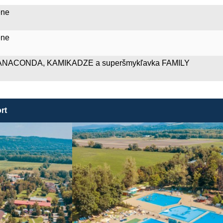
éne
éne
an ANACONDA, KAMIKADZE a superšmykľavka FAMILY
rt