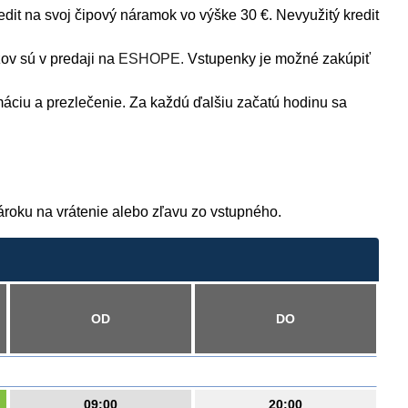
dit na svoj čipový náramok vo výške 30 €. Nevyužitý kredit
v sú v predaji na
ESHOPE.
Vstupenky je možné zakúpiť
ciu a prezlečenie. Za každú ďalšiu začatú hodinu sa
ároku na vrátenie alebo zľavu zo vstupného.
OD
DO
09:00
20:00