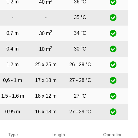
2
1,2 m
36 °C
40 m
-
-
35 °C
2
0,7 m
34 °C
30 m
2
0,4 m
30 °C
10 m
1,2 m
25 x 25 m
26 - 29 °C
0,6 - 1 m
17 x 18 m
27 - 28 °C
1,5 - 1,6 m
18 x 12 m
27 °C
0,95 m
16 x 18 m
27 - 29 °C
Type
Length
Operation