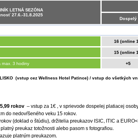
NÍK LETNÁ SEZÓNA
tnosť 27.6.-31.8.2025
Dospelý
16 (online 
15 (online 
a max. 3 hodiny
+5
O (vstup cez Wellness Hotel Patince) / vstup do všetkých vnú
5,99 rokov
– vstup za 1€ , v sprievode dospelej platiacej osob
 cm do nedovŕšeného veku 15 rokov.
rokov (doklad o štúdiu), držitelia preukazov ISIC, ITIC a EURO
 platný preukaz totožnosti alebo pasom s fotografiou.
azuje platným preukazom.