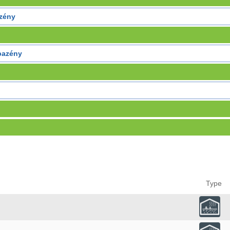
azény
 bazény
Type