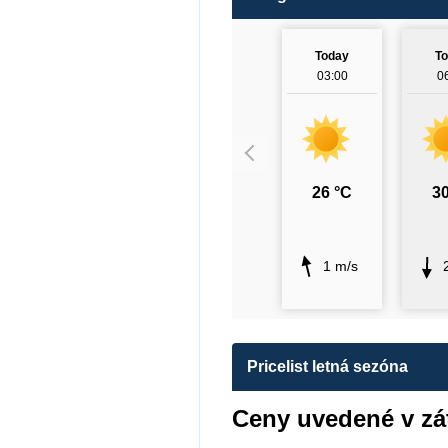
Today
T
03:00
0
26 °C
30
1 m/s
Pricelist letná sezóna
Ceny uvedené v zát