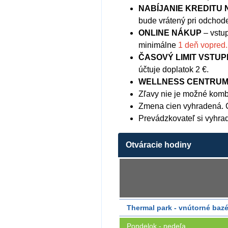
NABÍJANIE KREDITU 
bude vrátený pri odchod
ONLINE NÁKUP
– vstu
minimálne
1 deň vopred.
ČASOVÝ LIMIT VSTUP
účtuje doplatok 2 €.
WELLNESS CENTRU
Zľavy nie je možné komb
Zmena cien vyhradená. 
Prevádzkovateľ si vyhrad
Otváracie hodiny
Thermal park - vnútorné baz
Pondelok - nedeľa