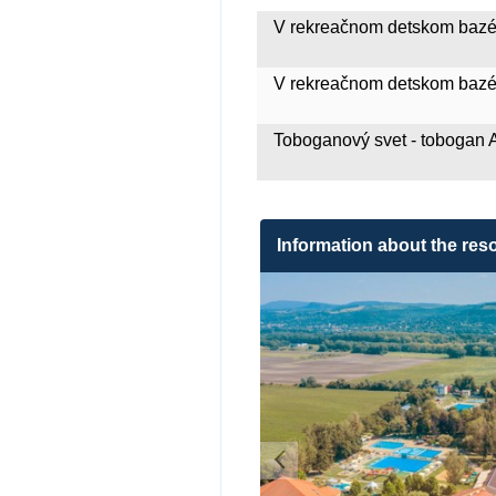
V rekreačnom detskom baz
V rekreačnom detskom baz
Toboganový svet - tobog
Information about the reso