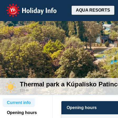
Holiday Info
AQUA RESORTS
Thermal park a Kúpalisko Patinc
110 m
Current info
Opening hours
Opening hours