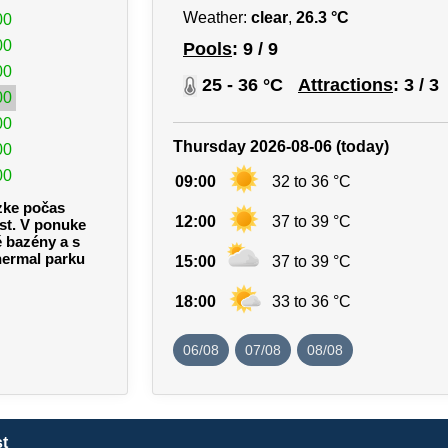
Weather:
clear
,
26.3 °C
00
00
Pools
: 9 / 9
00
25 - 36 °C
Attractions
: 3 / 3
00
00
Thursday 2026-08-06 (today)
00
00
09:00
32 to 36 °C
zke počas
12:00
37 to 39 °C
ust. V ponuke
é bazény a s
hermal parku
15:00
37 to 39 °C
18:00
33 to 36 °C
06/08
07/08
08/08
t