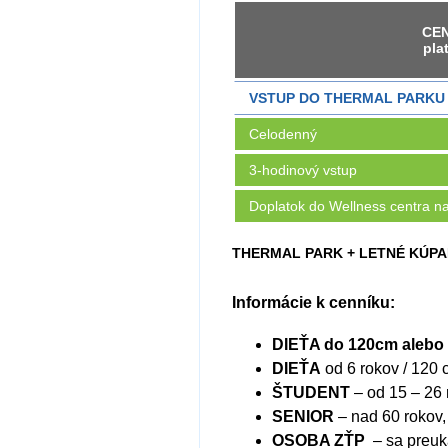
CEN
pla
VSTUP DO THERMAL PARKU
Celodenný
3-hodinový vstup
Doplatok do Wellness centra n
THERMAL PARK + LETNÉ KÚPALISK
Informácie k cenníku:
DIEŤA do 120cm alebo 
DIEŤA
od 6 rokov / 120
ŠTUDENT
– od 15 – 26 
SENIOR
– nad 60 rokov,
OSOBA ZŤP
– sa preuk