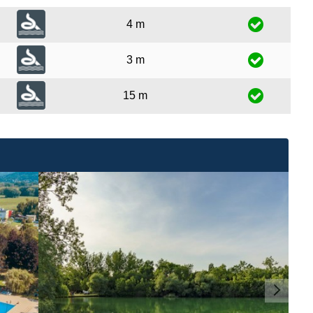
4 m
3 m
15 m