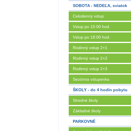
SOBOTA - NEDEĽA, sviatok
Celodenný vstup
Vstup po 15:00 hod.
Vstup po 18:00 hod.
Rodinný vstup 2+1
Rodinný vstup 2+2
Rodinný vstup 2+3
Sezónna vstupenka
ŠKOLY - do 4 hodín pobytu
Stredné školy
Základné školy
PARKOVNÉ