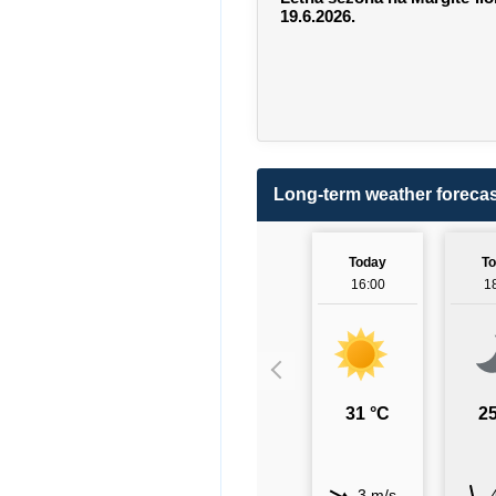
19.6.2026.
Long-term weather forecas
Today
T
16:00
1
31 °C
25
3 m/s