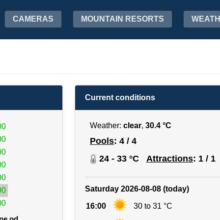
CAMERAS
MOUNTAIN RESORTS
WEAT
Current conditions
Weather:
clear
,
30.4 °C
00
00
Pools
: 4 / 4
00
24 - 33 °C
Attractions
: 1 / 1
00
00
Saturday 2026-08-08 (today)
00
00
16:00
30 to 31 °C
one od