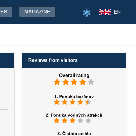
HER
MAGAZINE
EN
Reviews from visitors
Overall rating
1. Ponuka bazénov
2. Ponuka vodných atrakcií
3. Čistota areálu