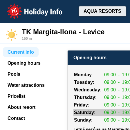
Holiday Info
AQUA RESORTS
TK Margita-Ilona - Levice
150 m
Current info
Opening hours
Opening hours
Pools
Monday:
09:00
-
19:
Tuesday:
09:00
-
19:
Water attractions
Wednesday:
09:00
-
19:
Pricelist
Thursday:
09:00
-
19:
Friday:
09:00
-
19:
About resort
Saturday:
09:00
-
19:
Contact
Sunday:
09:00
-
19:
Letná sezóna na Margite-Il