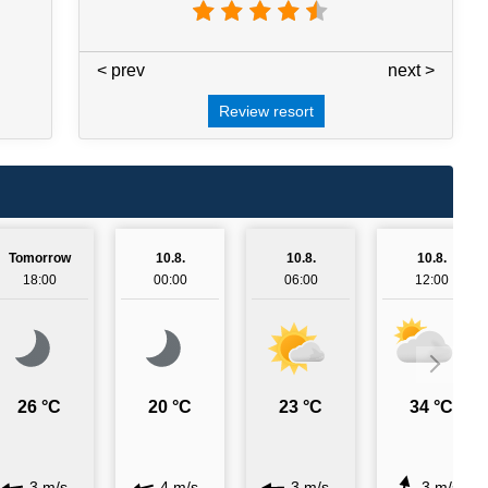
< prev
3 / 7
next >
Review resort
Tomorrow
10.8.
10.8.
10.8.
18:00
00:00
06:00
12:00
26 °C
20 °C
23 °C
34 °C
3 m/s
4 m/s
3 m/s
3 m/s