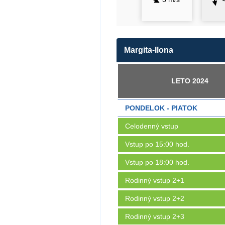
Margita-Ilona
LETO 2024
PONDELOK - PIATOK
Celodenný vstup
Vstup po 15:00 hod.
Vstup po 18:00 hod.
Rodinný vstup 2+1
Rodinný vstup 2+2
Rodinný vstup 2+3