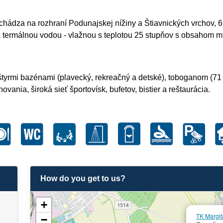
chádza na rozhraní Podunajskej nížiny a Štiavnických vrchov, 
 termálnou vodou - vlažnou s teplotou 25 stupňov s obsahom min
 štyrmi bazénami (plavecký, rekreačný a detské), toboganom (7
ania, široká sieť športovísk, bufetov, bistier a reštaurácia.
How do you get to us?
+
TK Margit
−