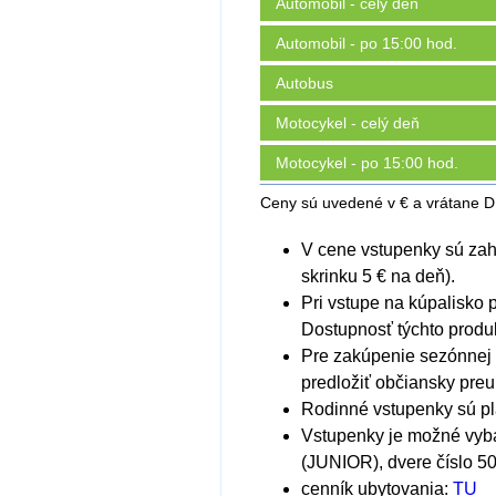
Automobil - celý deň
Automobil - po 15:00 hod.
Autobus
Motocykel - celý deň
Motocykel - po 15:00 hod.
Ceny sú uvedené v € a vrátane 
V cene vstupenky sú zahr
skrinku 5 € na deň).
Pri vstupe na kúpalisko 
Dostupnosť týchto produk
Pre zakúpenie sezónnej v
predložiť občiansky preu
Rodinné vstupenky sú pla
Vstupenky je možné vybav
(JUNIOR), dvere číslo 50
cenník ubytovania:
TU