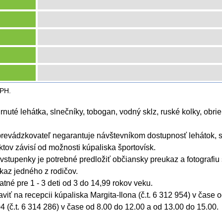
DPH.
nuté lehátka, slnečníky, tobogan, vodný sklz, ruské kolky, obrie
prevádzkovateľ negarantuje návštevníkom dostupnosť lehátok, s
tov závisí od možnosti kúpaliska športovísk.
stupenky je potrebné predložiť občiansky preukaz a fotografiu s 
kaz jedného z rodičov.
tné pre 1 - 3 deti od 3 do 14,99 rokov veku.
iť na recepcii kúpaliska Margita-Ilona (č.t. 6 312 954) v čase o
4 (č.t. 6 314 286) v čase od 8.00 do 12.00 a od 13.00 do 15.00.