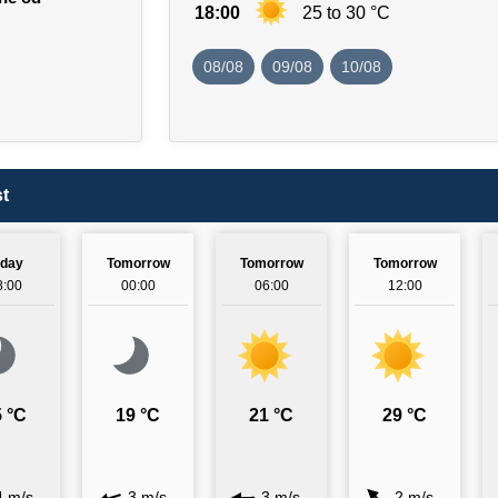
18:00
25 to 30 °C
08/08
09/08
10/08
t
oday
Tomorrow
Tomorrow
Tomorrow
8:00
00:00
06:00
12:00
 °C
19 °C
21 °C
29 °C
4 m/s
3 m/s
3 m/s
2 m/s