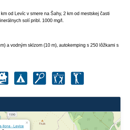
6 km od Levíc v smere na Šahy, 2 km od mestskej časti
erálnych solí pribl. 1000 mg/l.
1 m) a vodným sklzom (10 m), autokemping s 250 lôžkami s
×
a-Ilona - Levice