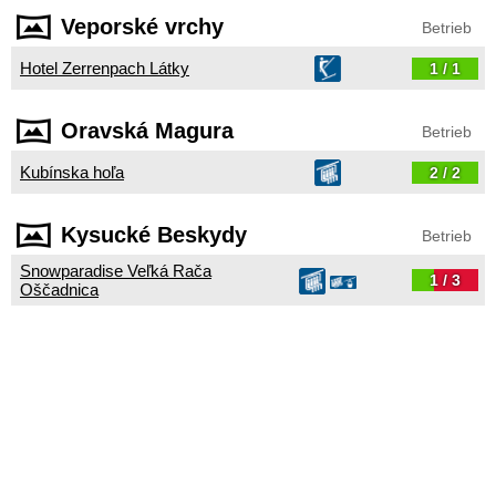
Veporské vrchy
Betrieb
Hotel Zerrenpach Látky
1 / 1
Oravská Magura
Betrieb
Kubínska hoľa
2 / 2
Kysucké Beskydy
Betrieb
Snowparadise Veľká Rača
1 / 3
Oščadnica