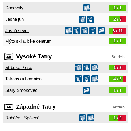
Donovaly
1 / 1
Jasná juh
2 / 3
Jasná sever
3 / 11
Mýto ski & bike centrum
1 / 1
Vysoké Tatry
Betrieb
Štrbské Pleso
1 / 3
Tatranská Lomnica
4 / 5
Starý Smokovec
1 / 1
Západné Tatry
Betrieb
Roháče - Spálená
1 / 2