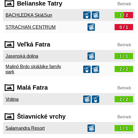
Belianske Tatry
Betrieb
BACHLEDKA Ski&Sun
1 / 2
STRACHAN CENTRUM
0 / 1
Veľká Fatra
Betrieb
Jasenská dolina
1 / 1
Malinô Brdo ski&bike family
2 / 2
park
Malá Fatra
Betrieb
Vrátna
2 / 2
Štiavnické vrchy
Betrieb
Salamandra Resort
1 / 1