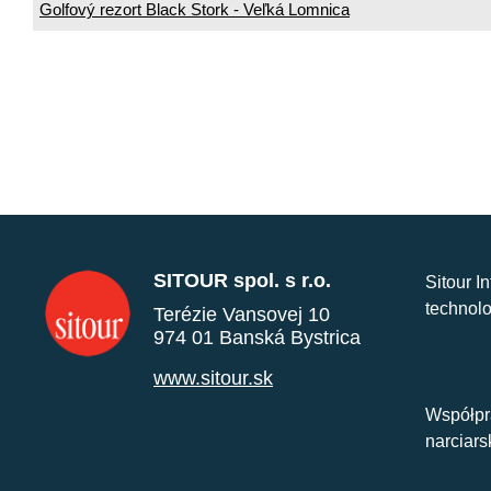
Golfový rezort Black Stork - Veľká Lomnica
SITOUR spol. s r.o.
Sitour I
technolo
Terézie Vansovej 10
974 01 Banská Bystrica
www.sitour.sk
Współpr
narciars