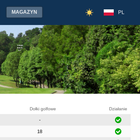
MAGAZYN
PL
Dołki golfowe
Działanie
-
18