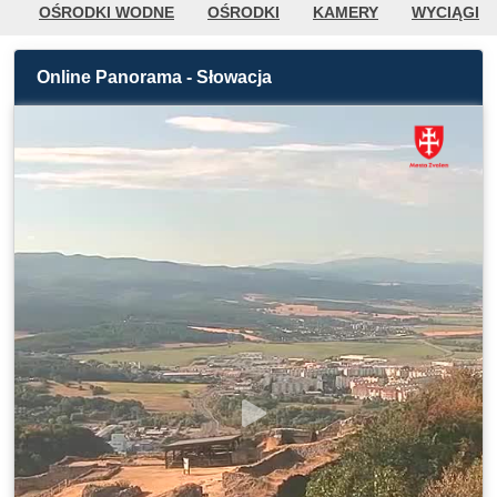
OŚRODKI WODNE
OŚRODKI
KAMERY
WYCIĄGI
KOLARSTWO / TURYSTYKA PIESZA
GOLF
POGODA
Online Panorama - Słowacja