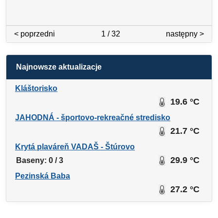
< poprzedni
1 / 32
następny >
Najnowsze aktualizacje
Kláštorisko
19.6 °C
JAHODNÁ - športovo-rekreačné stredisko
21.7 °C
Krytá plaváreň VADAŠ - Štúrovo
29.9 °C
Baseny: 0 / 3
Pezinská Baba
27.2 °C