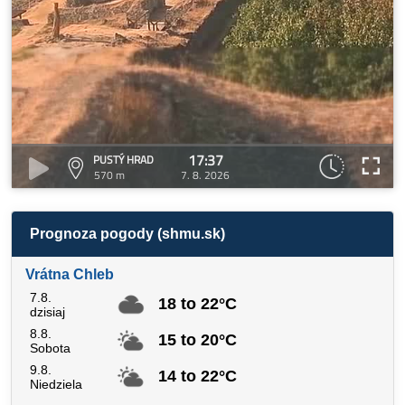
17:37
PUSTÝ HRAD
570 m
7. 8. 2026
Prognoza pogody (shmu.sk)
Vrátna Chleb
7.8.
18 to 22°C
dzisiaj
8.8.
15 to 20°C
Sobota
9.8.
14 to 22°C
Niedziela