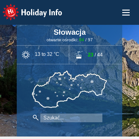
Holiday Info
Słowacja
otwarte ośrodki:
84
/ 97
13 to 32 °C
23
/ 44