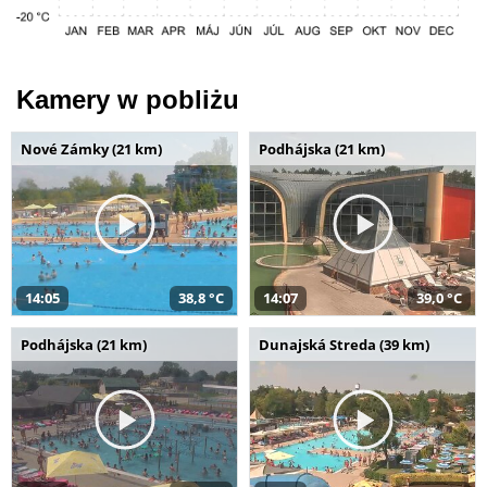
Kamery w pobliżu
Nové Zámky (21 km)
Podhájska (21 km)
14:05
38,8 °C
14:07
39,0 °C
Podhájska (21 km)
Dunajská Streda (39 km)