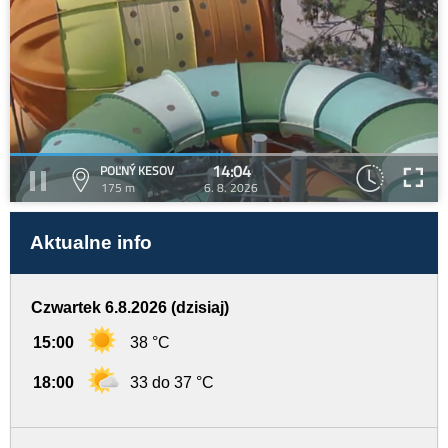
14:04
POĽNÝ KESOV
175 m
6. 8. 2026
Aktualne info
Czwartek 6.8.2026 (dzisiaj)
15:00
38 °C
18:00
33 do 37 °C