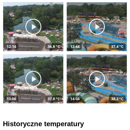
12:14
36,8 °C
12:44
37,4 °C
13:06
37,8 °C
14:04
38,2 °C
Historyczne temperatury