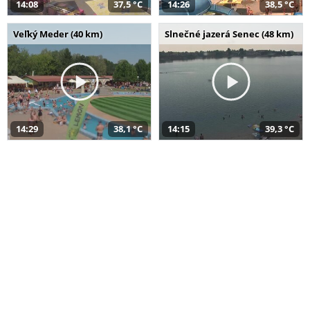
14:08
37,5 °C
14:26
38,5 °C
Veľký Meder (40 km)
Slnečné jazerá Senec (48 km)
14:29
38,1 °C
14:15
39,3 °C