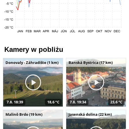
Kamery w pobliżu
Donovaly - Záhradište (1 km)
Banská Bystrica (17 km)
7.8. 18:39
18,6 °C
7.8. 19:34
23,6 °C
Malinô Brdo (19 km)
Jasenská dolina (22 km)