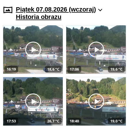
Piątek 07.08.2026 (wczoraj)
Historia obrazu
16:19
18,6 °C
17:06
19,6 °C
17:53
26,7 °C
18:40
19,0 °C