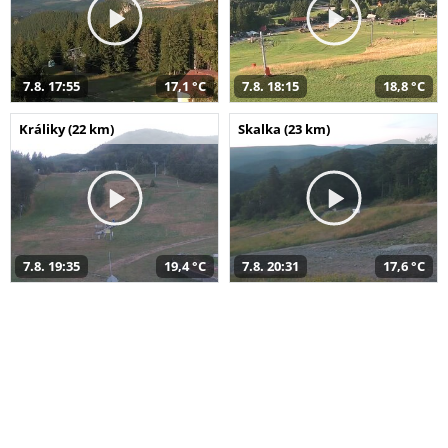
7.8. 17:55
17,1 °C
7.8. 18:15
18,8 °C
Králiky (22 km)
Skalka (23 km)
7.8. 19:35
19,4 °C
7.8. 20:31
17,6 °C