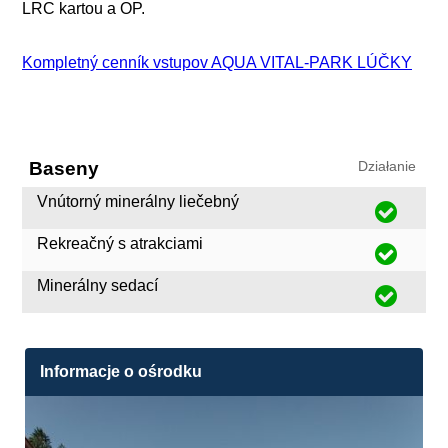
LRC kartou a OP.
Kompletný cenník vstupov AQUA VITAL-PARK LÚČKY
Baseny
Działanie
Vnútorný minerálny liečebný
Rekreačný s atrakciami
Minerálny sedací
Informacje o ośrodku