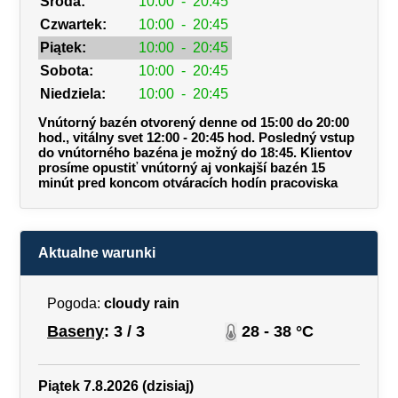
Środa:
10:00
-
20:45
Czwartek:
10:00
-
20:45
Piątek:
10:00
-
20:45
Sobota:
10:00
-
20:45
Niedziela:
10:00
-
20:45
Vnútorný bazén otvorený denne od 15:00 do 20:00
hod., vitálny svet 12:00 - 20:45 hod. Posledný vstup
do vnútorného bazéna je možný do 18:45. Klientov
prosíme opustiť vnútorný aj vonkajší bazén 15
minút pred koncom otváracích hodín pracoviska
Aktualne warunki
Pogoda:
cloudy rain
Baseny
: 3 / 3
28 - 38 °C
Piątek 7.8.2026 (dzisiaj)