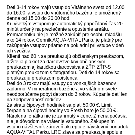
Deti 3-14 rokov majú vstup do Vitálneho sveta od 12.00
do 16.00, a vstup do vnútorného bazéna je umožnený
denne od 15.00 do 20.00 hod.
Ku všetkým vstupom je automatický pripočítaný čas 20
minút určený na prezlečenie a opustenie areálu.
Permanentku nie je možné zakúpiť pre osobu mladšiu
ako 14 rokov. Cenník AQUA-VITAL Parku je platný pre
zakúpenie vstupov priamo na pokladni pri vstupe v deň
ich využitia.
Klienti nad 60 r. sa preukazujú občianskym preukazom,
držitelia plakiet za darcovstvo krvi občianskym
preukazom aj kartičkou darcovstva a ZŤP, ZŤP-S
platným preukazom s fotografiou. Deti do 14 rokov sa
preukazujú preukazom poistenca.
Deti do 3 rokov majú vstupy do vonkajších bazénov
zadarmo. V minerálnom bazéne a vo vitálnom svete
neodporúčame pobyt deťom do 3 rokov. Kúpanie detí len
na zodpovednosť rodičov.
Za stratu čipových hodiniek sa platí 50,00 €. Limit
čerpania na čipové hodiny vo Fresh bare je 50,00 € .
Nárok na lehátka nie je zahrnutý v cene. Zmena počasia
nie je dôvodom na vrátenie vstupného. Zakúpením
vstupu návštevník zároveň akceptuje návštevný poriadok
AQUA-VITAL Parku. LRC zľava sa preukazuje spolu s