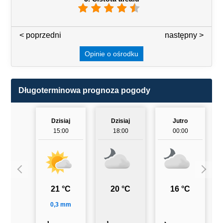
< poprzedni
3 / 7
następny >
Opinie o ośrodku
Długoterminowa prognoza pogody
Dzisiaj
Dzisiaj
Jutro
15:00
18:00
00:00
21 °C
20 °C
16 °C
0,3 mm