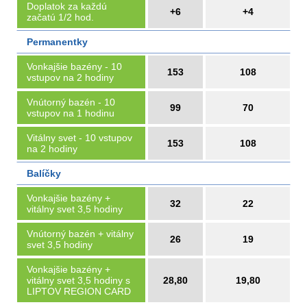
Doplatok za každú
+6
+4
začatú 1/2 hod.
Permanentky
Vonkajšie bazény - 10
153
108
vstupov na 2 hodiny
Vnútorný bazén - 10
99
70
vstupov na 1 hodinu
Vitálny svet - 10 vstupov
153
108
na 2 hodiny
Balíčky
Vonkajšie bazény +
32
22
vitálny svet 3,5 hodiny
Vnútorný bazén + vitálny
26
19
svet 3,5 hodiny
Vonkajšie bazény +
vitálny svet 3,5 hodiny s
28,80
19,80
LIPTOV REGION CARD