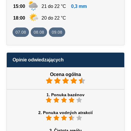
15:00
21 do 22 °C
0,3 mm
18:00
20 do 22 °C
07.08
08.08
09.08
Opinie odwiedzających
Ocena ogólna
1. Ponuka bazénov
2. Ponuka vodných atrakcií
3. Čistota areálu