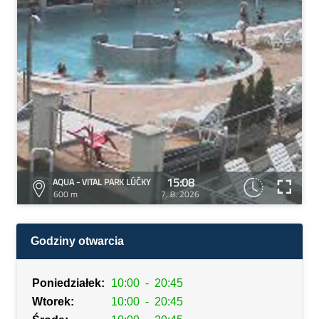
15:08
AQUA - VITAL PARK LÚČKY
600 m
7. 8. 2026
Godziny otwarcia
Poniedziałek:
10:00
-
20:45
Wtorek:
10:00
-
20:45