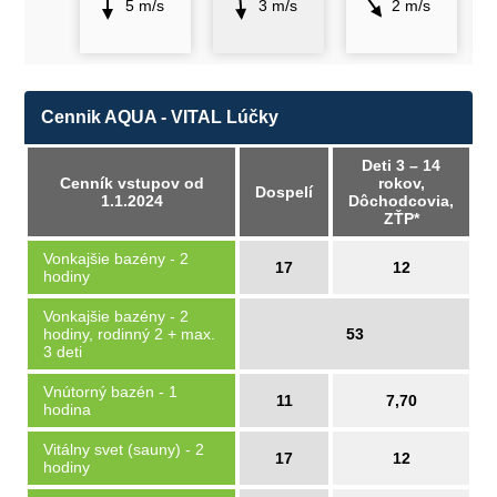
5 m/s
3 m/s
2 m/s
Cennik AQUA - VITAL Lúčky
Deti 3 – 14
Cenník vstupov od
rokov,
Dospelí
1.1.2024
Dôchodcovia,
ZŤP*
Vonkajšie bazény - 2
17
12
hodiny
Vonkajšie bazény - 2
hodiny, rodinný 2 + max.
53
3 deti
Vnútorný bazén - 1
11
7,70
hodina
Vitálny svet (sauny) - 2
17
12
hodiny