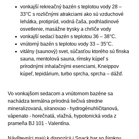
vonkajší rekreačný bazén
s teplotou vody 28 –
33°C s rozličnými atrakciami ako sú vzduchové
lehátka, protiprúd, vodná čaša, podhladinové
osvetlenie, masážne trysky a chrliče vody
vonkajší sedací bazén
s teplotou 36 – 38°C.
vnútorný bazén
s teplotou vody 33 – 35°C.
vitálny (saunový) svet, súčasťou ktorého sú fínska
sauna, mentolová sauna, rímsky kúpeľ s
prírodnými inhalačnými esenciami, Kneippov
kúpeľ, tepidárium, turbo sprcha, sprcha – dážď.
Vo vonkajšom sedacom a vnútornom bazéne sa
nachádza
termálna prírodná liečivá
stredne
mineralizovaná, síranovao - hydrogénuhličitanová,
vápenato - horečnatá, vlažná, hypotonická voda z
prameňa BJ 101 - Valentína.
Návštevníci majú k dispozícii i
Snack bar
so širokou