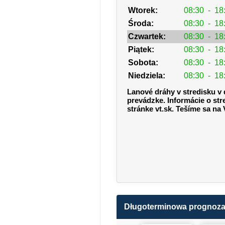
Wtorek:
08:30
-
18
Środa:
08:30
-
18
Czwartek:
08:30
-
18
Piątek:
08:30
-
18
Sobota:
08:30
-
18
Niedziela:
08:30
-
18
Lanové dráhy v stredisku v
prevádzke. Informácie o str
stránke vt.sk. Tešíme sa na
Długoterminowa prognoz