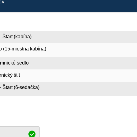
CA
 Štart (kabína)
so (15-miestna kabína)
omnické sedlo
nický štít
- Štart (6-sedačka)