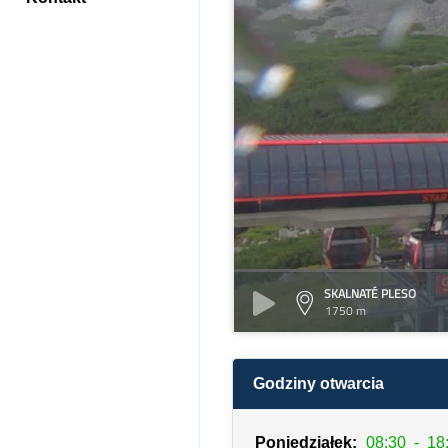
SKALNATÉ PLESO
1750 m
Godziny otwarcia
Poniedziałek:
08:30
-
18