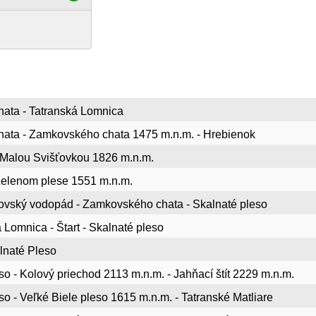
hata - Tatranská Lomnica
chata - Zamkovského chata 1475 m.n.m. - Hrebienok
 Malou Svišťovkou 1826 m.n.m.
 Zelenom plese 1551 m.n.m.
rovský vodopád - Zamkovského chata - Skalnaté pleso
Lomnica - Štart - Skalnaté pleso
alnaté Pleso
so - Kolový priechod 2113 m.n.m. - Jahňací štít 2229 m.n.m.
so - Veľké Biele pleso 1615 m.n.m. - Tatranské Matliare