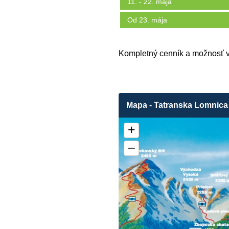
11. - 22. mája
Od 23. mája
Kompletný cenník a možnosť v
Mapa - Tatranska Lomnica
+
–