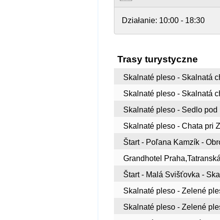
Działanie:
10:00 - 18:30
Trasy turystyczne
Skalnaté pleso - Skalnatá c
Skalnaté pleso - Skalnatá 
Skalnaté pleso - Sedlo pod
Skalnaté pleso - Chata pri
Štart - Poľana Kamzík - Ob
Grandhotel Praha,Tatranská 
Štart - Malá Svišťovka - Sk
Skalnaté pleso - Zelené ple
Skalnaté pleso - Zelené ple