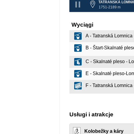
TATRANSKÁ LOMNI
1751-2189 m
Wyciągi
A - Tatranská Lomnica -
B - Štart-Skalnaté ple
C - Skalnaté pleso - L
E - Skalnaté pleso-Lom
F - Tatranská Lomnica 
Usługi i atrakcje
Kolobežky a káry