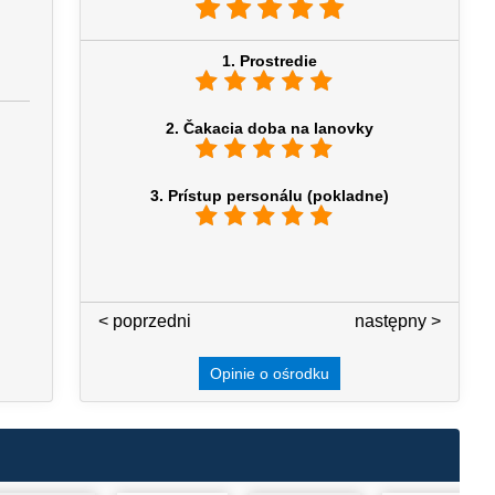
1. Prostredie
2. Čakacia doba na lanovky
3. Prístup personálu (pokladne)
< poprzedni
3 / 7
następny >
Opinie o ośrodku