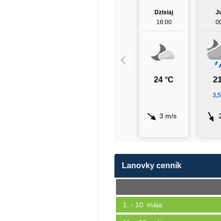
Dzisiaj
J
18:00
0
24 °C
21
3,
3 m/s
Lanovky cenník
1. - 10. mája