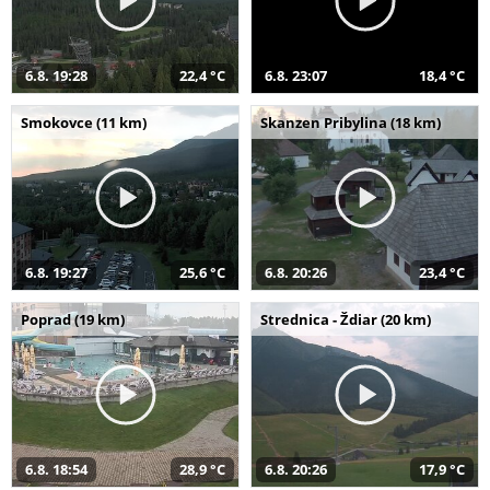
6.8. 19:28
22,4 °C
6.8. 23:07
18,4 °C
Smokovce (11 km)
Skanzen Pribylina (18 km)
6.8. 19:27
25,6 °C
6.8. 20:26
23,4 °C
Poprad (19 km)
Strednica - Ždiar (20 km)
6.8. 18:54
28,9 °C
6.8. 20:26
17,9 °C