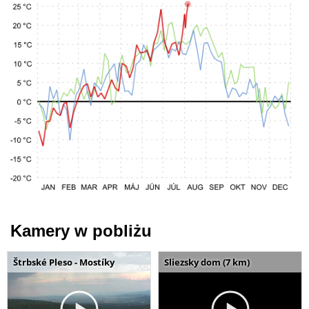
Kamery w pobliżu
Štrbské Pleso - Mostíky
Sliezsky dom (7 km)