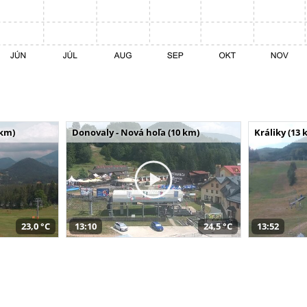
 km)
Donovaly - Nová hoľa (10 km)
Králiky (13 
23,0 °C
13:10
24,5 °C
13:52