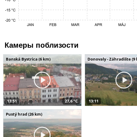
Камеры поблизости
Banská Bystrica (6 km)
Donovaly - Záhradište (9
13:51
27,6 °C
13:11
Pustý hrad (26 km)