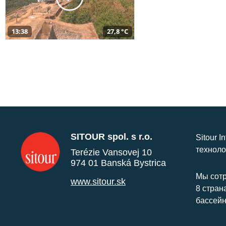
13:38
27,8 °C
SITOUR spol. s r.o.
Sitour I
техноло
Terézie Vansovej 10
974 01 Banská Bystrica
Мы сотр
www.sitour.sk
8 стран
бассейн