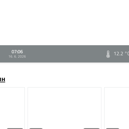
07:06
12.2 °
16. 6. 2026
ин