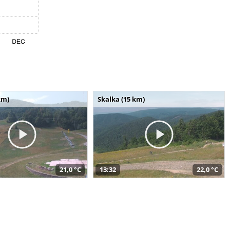
km)
Skalka (15 km)
21,0 °C
13:32
22,0 °C