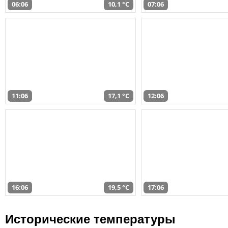
06:06
10,1 °C
07:06
11:06
17,1 °C
12:06
16:06
19,5 °C
17:06
Исторические температуры