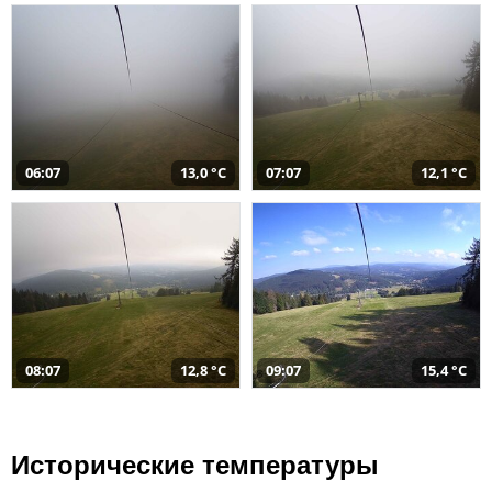
06:07
13,0 °C
07:07
12,1 °C
08:07
12,8 °C
09:07
15,4 °C
Исторические температуры