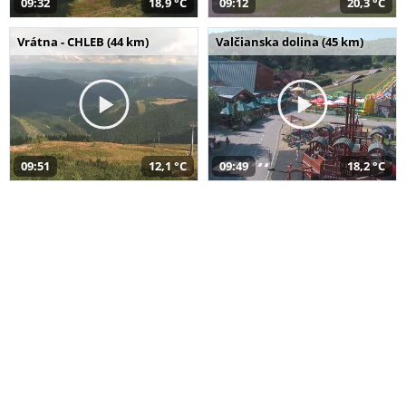
09:32
18,9 °C
09:12
20,3 °C
Vrátna - CHLEB (44 km)
Valčianska dolina (45 km)
09:51
12,1 °C
09:49
18,2 °C