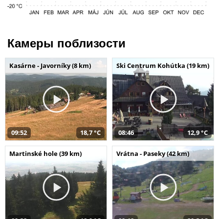
Камеры поблизости
Kasárne - Javorníky (8 km)
Ski Centrum Kohútka (19 km)
09:52
18,7 °C
08:46
12,9 °C
Martinské hole (39 km)
Vrátna - Paseky (42 km)