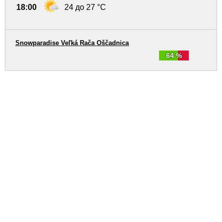
18:00
24 до 27 °C
Snowparadise Veľká Rača Oščadnica
64 %