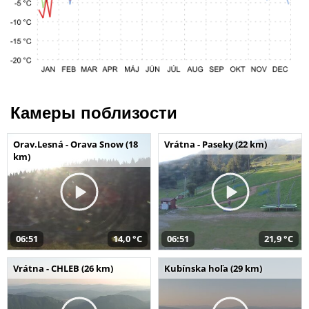
Камеры поблизости
Orav.Lesná - Orava Snow (18
Vrátna - Paseky (22 km)
km)
06:51
14,0 °C
06:51
21,9 °C
Vrátna - CHLEB (26 km)
Kubínska hoľa (29 km)