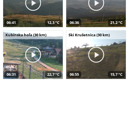
06:41
12,3 °C
06:36
21,2 °C
Kubínska hoľa (30 km)
Ski Krušetnica (30 km)
06:31
22,7 °C
06:55
15,7 °C